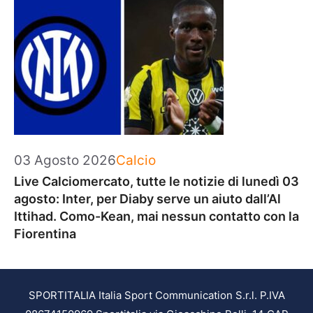
Categorie
03 Agosto 2026
Calcio
Live Calciomercato, tutte le notizie di lunedì 03
agosto: Inter, per Diaby serve un aiuto dall’Al
Ittihad. Como-Kean, mai nessun contatto con la
Fiorentina
SPORTITALIA Italia Sport Communication S.r.l. P.IVA