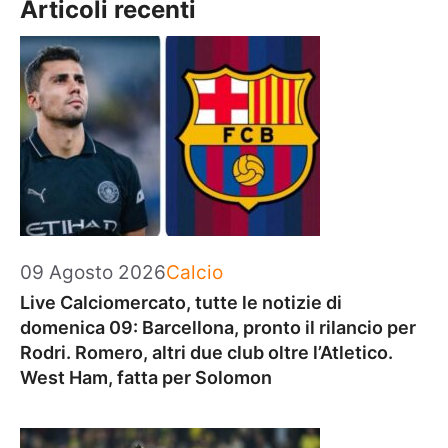
Articoli recenti
Categorie
09 Agosto 2026
Calcio
Live Calciomercato, tutte le notizie di
domenica 09: Barcellona, pronto il rilancio per
Rodri. Romero, altri due club oltre l’Atletico.
West Ham, fatta per Solomon