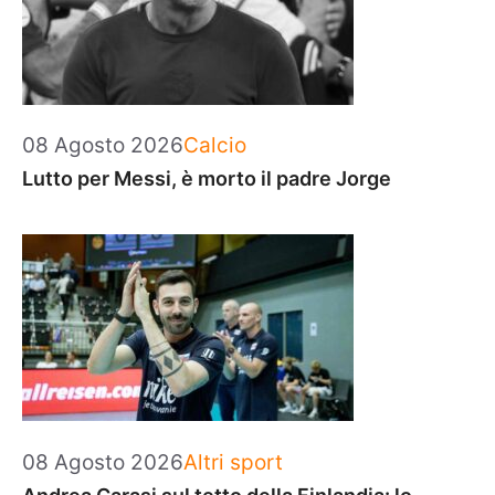
Categorie
08 Agosto 2026
Calcio
Lutto per Messi, è morto il padre Jorge
Categorie
08 Agosto 2026
Altri sport