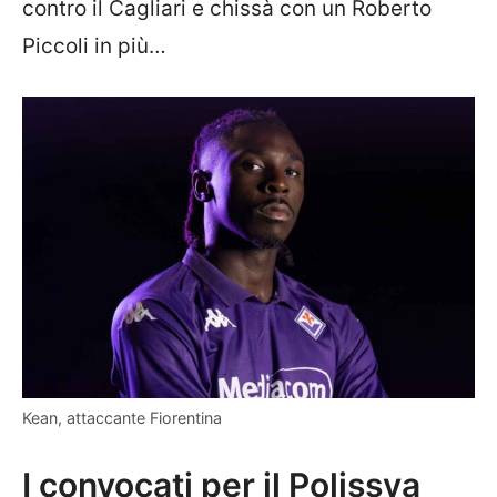
contro il Cagliari e chissà con un Roberto
Piccoli in più…
Kean, attaccante Fiorentina
I convocati per il Polissya