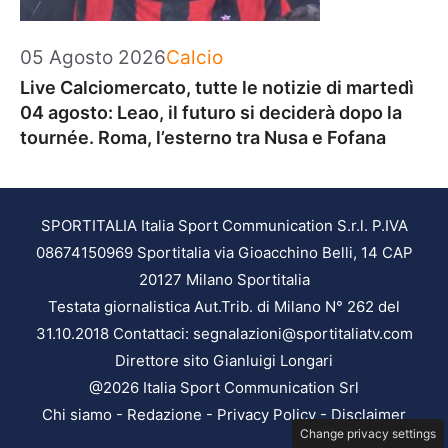
Categorie
05 Agosto 2026
Calcio
Live Calciomercato, tutte le notizie di martedì
04 agosto: Leao, il futuro si deciderà dopo la
tournée. Roma, l’esterno tra Nusa e Fofana
SPORTITALIA Italia Sport Communication S.r.l. P.IVA
08674150969 Sportitalia via Gioacchino Belli, 14 CAP
20127 Milano Sportitalia
Testata giornalistica Aut.Trib. di Milano N° 262 del
31.10.2018 Contattaci: segnalazioni@sportitaliatv.com
Direttore sito Gianluigi Longari
@2026 Italia Sport Communication Srl
Chi siamo
-
Redazione
-
Privacy Policy
-
Disclaimer
Change privacy settings