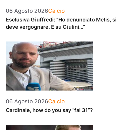
Categorie
06 Agosto 2026
Calcio
Esclusiva Giuffredi: “Ho denunciato Melis, si
deve vergognare. E su Giulini…”
Categorie
06 Agosto 2026
Calcio
Cardinale, how do you say “fai 31”?