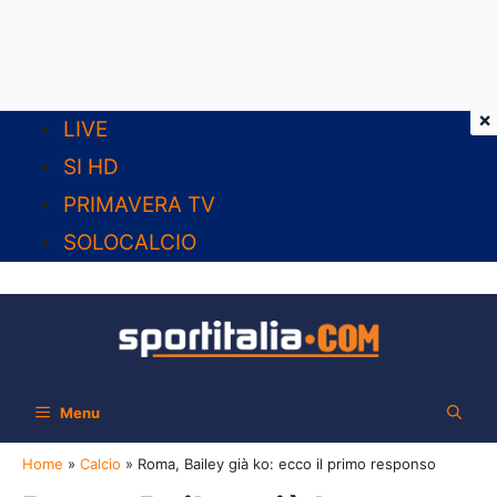
×
Vai
LIVE
al
SI HD
contenuto
PRIMAVERA TV
SOLOCALCIO
Menu
Home
»
Calcio
»
Roma, Bailey già ko: ecco il primo responso