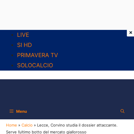
×
Vai
LIVE
al
SI HD
contenuto
PRIMAVERA TV
SOLOCALCIO
Menu
Home
»
Calcio
»
Lecce, Corvino studia il dossier attaccante.
Serve l’ultimo botto del mercato giallorosso