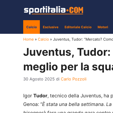
Vai
al
contenuto
Calcio
Esclusive
Editoriale Calcio
Motori
Home
»
Calcio
»
Juventus, Tudor: “Mercato? Comoll
Juventus, Tudor: 
meglio per la squ
30 Agosto 2025
di
Carlo Pozzoli
Igor
Tudor
, tecnico della Juventus, ha p
Genoa: “
È stata una bella settimana. La
bisognerà fare una grande gara contro u