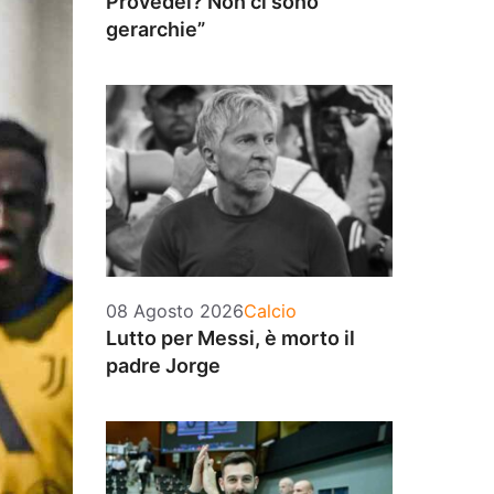
Provedel? Non ci sono
gerarchie”
Categorie
08 Agosto 2026
Calcio
Lutto per Messi, è morto il
padre Jorge