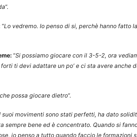
da
“.
:
“
Lo vedremo. Io penso di si, perchè hanno fatto l
ieme:
“
Si possiamo giocare con il 3-5-2, ora vedia
 forti ti devi adattare un po’ e ci sta avere anche 
e che possa giocare dietro
“.
I suoi movimenti sono stati perfetti, ha dato solidi
sta sempre bene ed è concentrato. Quando si fanno
ose, io penso a tutto quando faccio le formazioni 