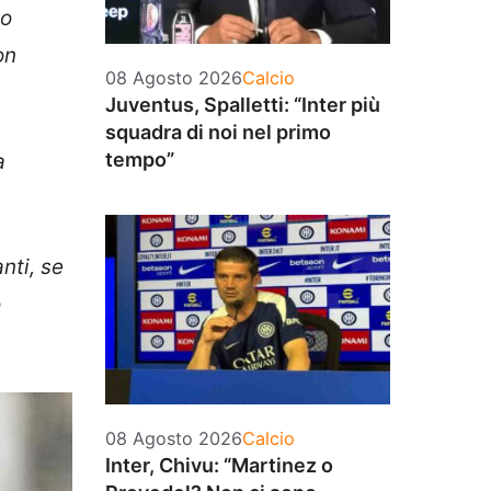
no
on
Categorie
08 Agosto 2026
Calcio
Juventus, Spalletti: “Inter più
squadra di noi nel primo
tempo”
a
nti, se
o
Categorie
08 Agosto 2026
Calcio
Inter, Chivu: “Martinez o