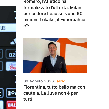
Romero, l’Atletico ha
formalizzato l’offerta. Milan,
per cedere Leao servono 60
milioni. Lukaku, il Fenerbahce
c’è
Categorie
09 Agosto 2026
Calcio
Fiorentina, tutto bello ma con
cautela. La Juve non è per
tutti