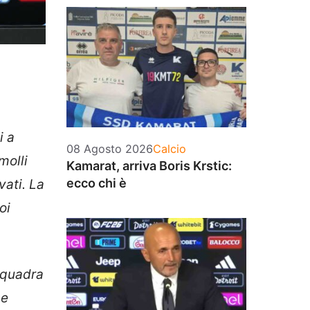
i a
Categorie
08 Agosto 2026
Calcio
molli
Kamarat, arriva Boris Krstic:
ecco chi è
vati. La
oi
squadra
he