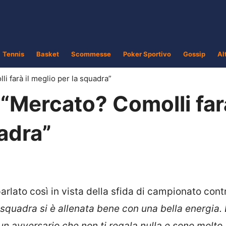
Tennis
Basket
Scommesse
Poker Sportivo
Gossip
Al
i farà il meglio per la squadra”
“Mercato? Comolli farà
adra”
arlato così in vista della sfida di campionato contr
 squadra si è allenata bene con una bella energia
n avversario che non ti regala nulla e sono molto