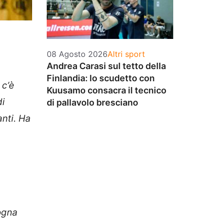
Categorie
08 Agosto 2026
Altri sport
Andrea Carasi sul tetto della
Finlandia: lo scudetto con
 c’è
Kuusamo consacra il tecnico
di
di pallavolo bresciano
anti. Ha
sogna