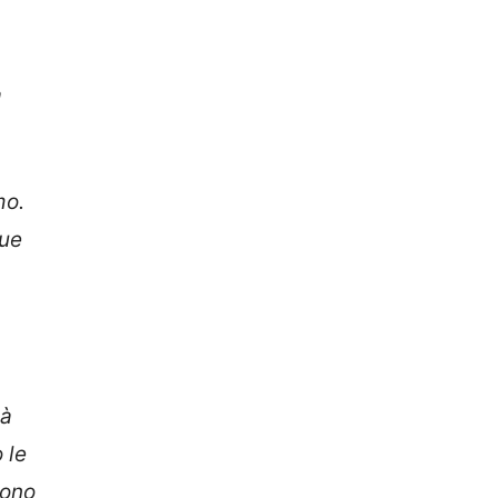
a
mo.
due
tà
 le
sono