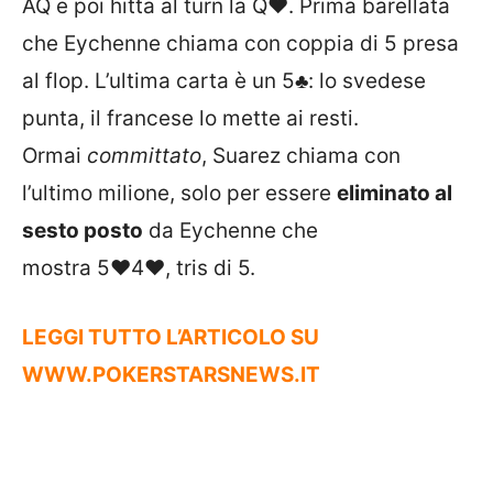
AQ e poi hitta al turn la
Q♥
. Prima barellata
che Eychenne chiama con coppia di 5 presa
al flop. L’ultima carta è un
5♣
: lo svedese
punta, il francese lo mette ai resti.
Ormai
committato
, Suarez chiama con
l’ultimo milione, solo per essere
eliminato al
sesto posto
da Eychenne che
mostra
5♥
4♥
, tris di 5.
LEGGI TUTTO L’ARTICOLO SU
WWW.POKERSTARSNEWS.IT