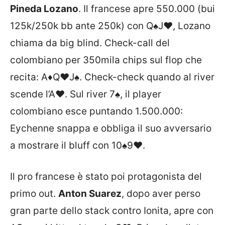
Pineda Lozano
. Il francese apre 550.000 (bui
125k/250k bb ante 250k) con
Q♠
J♥
, Lozano
chiama da big blind. Check-call del
colombiano per 350mila chips sul flop che
recita:
A♦
Q♥
J♠
. Check-check quando al river
scende l’
A♥
. Sul river
7♠
, il player
colombiano esce puntando 1.500.000:
Eychenne snappa e obbliga il suo avversario
a mostrare il bluff con
10♠
9♥
.
Il pro francese è stato poi protagonista del
primo out.
Anton Suarez
, dopo aver perso
gran parte dello stack contro Ionita, apre con