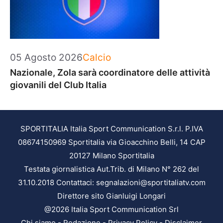
Categorie
05 Agosto 2026
Calcio
Nazionale, Zola sarà coordinatore delle attività
giovanili del Club Italia
SPORTITALIA Italia Sport Communication S.r.l. P.IVA
08674150969 Sportitalia via Gioacchino Belli, 14 CAP
20127 Milano Sportitalia
Testata giornalistica Aut.Trib. di Milano N° 262 del
31.10.2018 Contattaci: segnalazioni@sportitaliatv.com
Direttore sito Gianluigi Longari
@2026 Italia Sport Communication Srl
Chi siamo
-
Redazione
-
Privacy Policy
-
Disclaimer