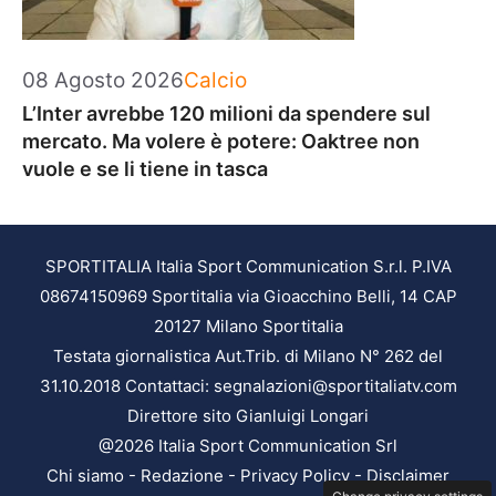
Categorie
08 Agosto 2026
Calcio
L’Inter avrebbe 120 milioni da spendere sul
mercato. Ma volere è potere: Oaktree non
vuole e se li tiene in tasca
SPORTITALIA Italia Sport Communication S.r.l. P.IVA
08674150969 Sportitalia via Gioacchino Belli, 14 CAP
20127 Milano Sportitalia
Testata giornalistica Aut.Trib. di Milano N° 262 del
31.10.2018 Contattaci: segnalazioni@sportitaliatv.com
Direttore sito Gianluigi Longari
@2026 Italia Sport Communication Srl
Chi siamo
-
Redazione
-
Privacy Policy
-
Disclaimer