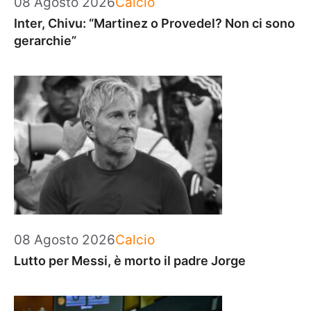
08 Agosto 2026
Calcio
Inter, Chivu: “Martinez o Provedel? Non ci sono
gerarchie”
Categorie
08 Agosto 2026
Calcio
Lutto per Messi, è morto il padre Jorge