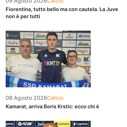
09 Agosto 2026
Calcio
Fiorentina, tutto bello ma con cautela. La Juve
non è per tutti
Categorie
08 Agosto 2026
Calcio
Kamarat, arriva Boris Krstic: ecco chi è