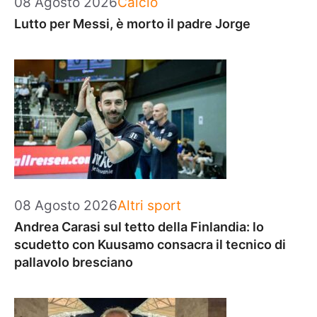
08 Agosto 2026
Calcio
Lutto per Messi, è morto il padre Jorge
Categorie
08 Agosto 2026
Altri sport
Andrea Carasi sul tetto della Finlandia: lo
scudetto con Kuusamo consacra il tecnico di
pallavolo bresciano