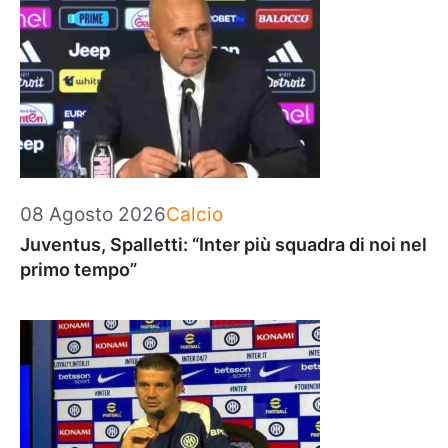
Categorie
08 Agosto 2026
Calcio
Juventus, Spalletti: “Inter più squadra di noi nel
primo tempo”