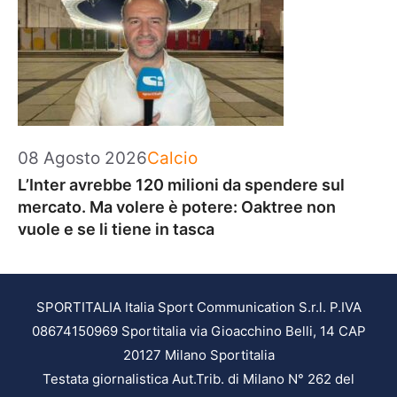
Categorie
08 Agosto 2026
Calcio
L’Inter avrebbe 120 milioni da spendere sul
mercato. Ma volere è potere: Oaktree non
vuole e se li tiene in tasca
SPORTITALIA Italia Sport Communication S.r.l. P.IVA
08674150969 Sportitalia via Gioacchino Belli, 14 CAP
20127 Milano Sportitalia
Testata giornalistica Aut.Trib. di Milano N° 262 del