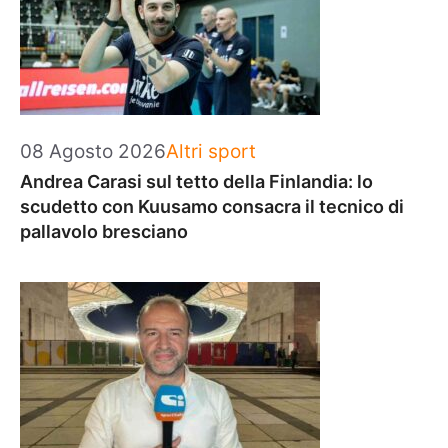
Categorie
08 Agosto 2026
Altri sport
Andrea Carasi sul tetto della Finlandia: lo
scudetto con Kuusamo consacra il tecnico di
pallavolo bresciano