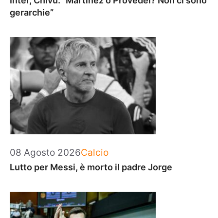
Inter, Chivu: “Martinez o Provedel? Non ci sono
gerarchie”
Categorie
08 Agosto 2026
Calcio
Lutto per Messi, è morto il padre Jorge