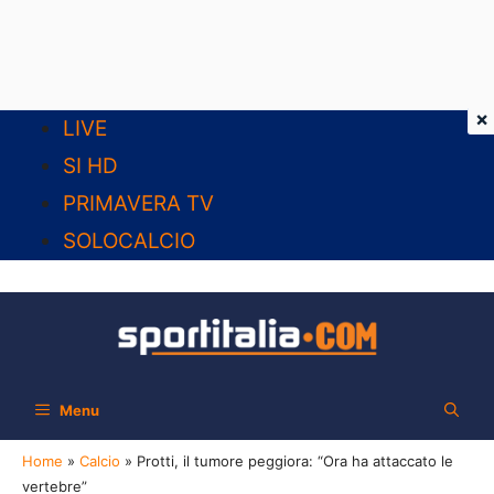
×
Vai
LIVE
al
SI HD
contenuto
PRIMAVERA TV
SOLOCALCIO
Menu
Home
»
Calcio
»
Protti, il tumore peggiora: “Ora ha attaccato le
vertebre”