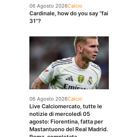
Categorie
06 Agosto 2026
Calcio
Cardinale, how do you say “fai
31”?
Categorie
06 Agosto 2026
Calcio
Live Calciomercato, tutte le
notizie di mercoledì 05
agosto: Fiorentina, fatta per
Mastantuono del Real Madrid.
Roma, completata