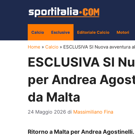
Vai
al
contenuto
Calcio
Esclusive
Editoriale Calcio
Motori
Home
»
Calcio
»
ESCLUSIVA SI Nuova avventura all’
ESCLUSIVA SI Nuo
per Andrea Agostin
da Malta
24 Maggio 2026
di
Massimiliano Fina
Ritorno a Malta per Andrea Agostinelli. 