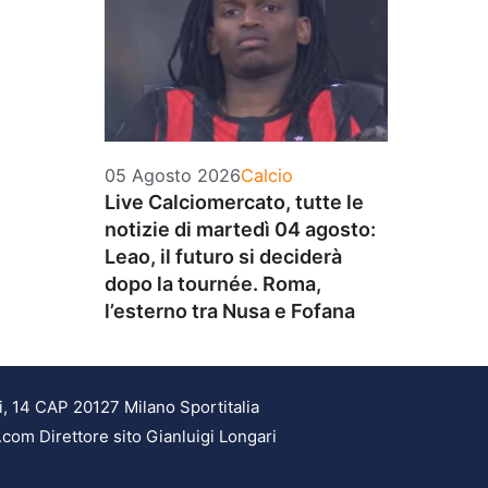
Categorie
05 Agosto 2026
Calcio
Live Calciomercato, tutte le
notizie di martedì 04 agosto:
Leao, il futuro si deciderà
dopo la tournée. Roma,
l’esterno tra Nusa e Fofana
i, 14 CAP 20127 Milano Sportitalia
.com Direttore sito Gianluigi Longari