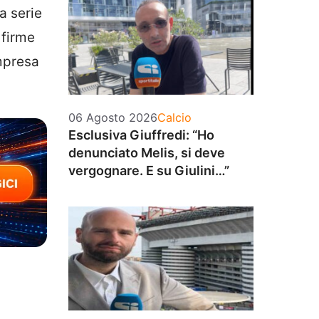
a serie
 firme
impresa
Categorie
06 Agosto 2026
Calcio
Esclusiva Giuffredi: “Ho
denunciato Melis, si deve
vergognare. E su Giulini…”