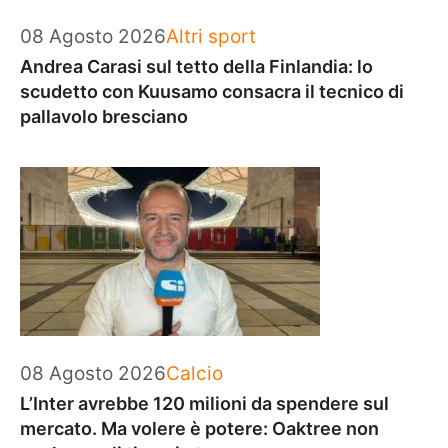
Categorie
08 Agosto 2026
Altri sport
Andrea Carasi sul tetto della Finlandia: lo
scudetto con Kuusamo consacra il tecnico di
pallavolo bresciano
Categorie
08 Agosto 2026
Calcio
L’Inter avrebbe 120 milioni da spendere sul
mercato. Ma volere è potere: Oaktree non