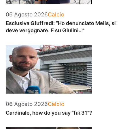
Categorie
06 Agosto 2026
Calcio
Esclusiva Giuffredi: “Ho denunciato Melis, si
deve vergognare. E su Giulini…”
Categorie
06 Agosto 2026
Calcio
Cardinale, how do you say “fai 31”?