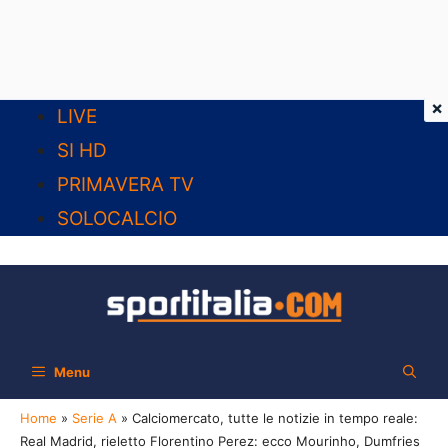
×
Vai
LIVE
al
SI HD
contenuto
PRIMAVERA TV
SOLOCALCIO
Menu
Home
»
Serie A
»
Calciomercato, tutte le notizie in tempo reale:
Real Madrid, rieletto Florentino Perez: ecco Mourinho, Dumfries