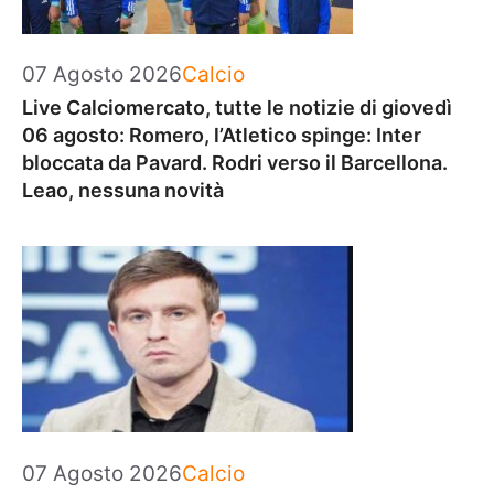
Categorie
07 Agosto 2026
Calcio
Live Calciomercato, tutte le notizie di giovedì
06 agosto: Romero, l’Atletico spinge: Inter
bloccata da Pavard. Rodri verso il Barcellona.
Leao, nessuna novità
Categorie
07 Agosto 2026
Calcio