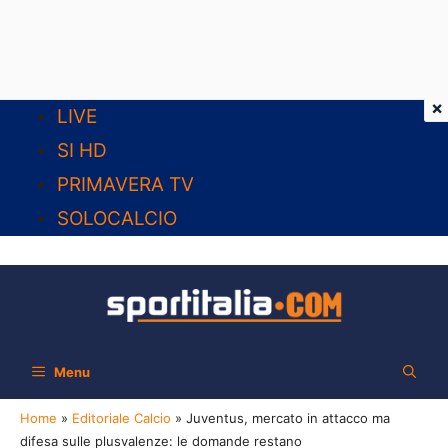
×
Vai
LIVE
al
SI HD
contenuto
PRIMAVERA TV
SOLOCALCIO
Menu
Home
»
Editoriale Calcio
»
Juventus, mercato in attacco ma
difesa sulle plusvalenze: le domande restano