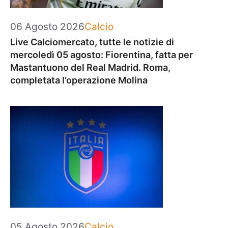
Categorie
06 Agosto 2026
Calcio
Live Calciomercato, tutte le notizie di
mercoledì 05 agosto: Fiorentina, fatta per
Mastantuono del Real Madrid. Roma,
completata l’operazione Molina
Categorie
05 Agosto 2026
Calcio