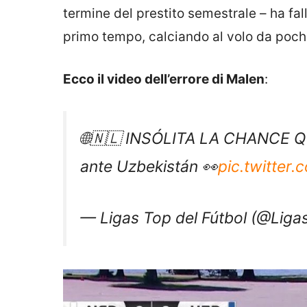
termine del prestito semestrale – ha fall
primo tempo, calciando al volo da pochi
Ecco il video dell’errore di Malen
:
🌐🇳🇱 INSÓLITA LA CHANCE 
ante Uzbekistán 👀
pic.twitter
— Ligas Top del Fútbol (@Liga