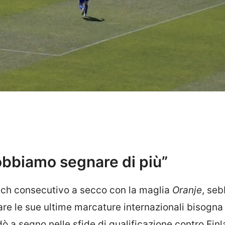
obbiamo segnare di più”
ch consecutivo a secco con la maglia
Oranje
, seb
rovare le sue ultime marcature internazionali bisogna
ò a segno nelle sfide di qualificazione contro Finl