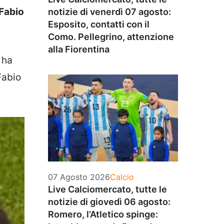
 Fabio
notizie di venerdì 07 agosto:
Esposito, contatti con il
Como. Pellegrino, attenzione
alla Fiorentina
 ha
Fabio
Categorie
07 Agosto 2026
Calcio
Live Calciomercato, tutte le
notizie di giovedì 06 agosto:
Romero, l’Atletico spinge: