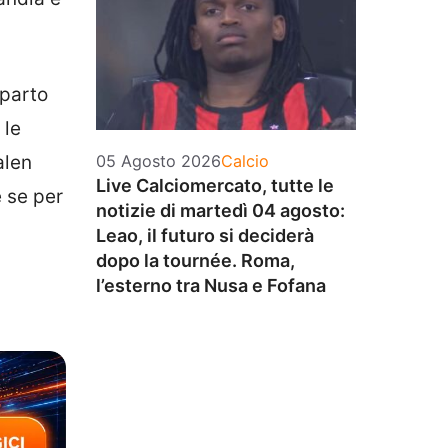
eparto
 le
Categorie
alen
05 Agosto 2026
Calcio
Live Calciomercato, tutte le
 se per
notizie di martedì 04 agosto:
Leao, il futuro si deciderà
dopo la tournée. Roma,
l’esterno tra Nusa e Fofana