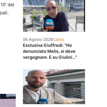
 10′ del
pali.
Categorie
06 Agosto 2026
Calcio
Esclusiva Giuffredi: “Ho
denunciato Melis, si deve
vergognare. E su Giulini…”