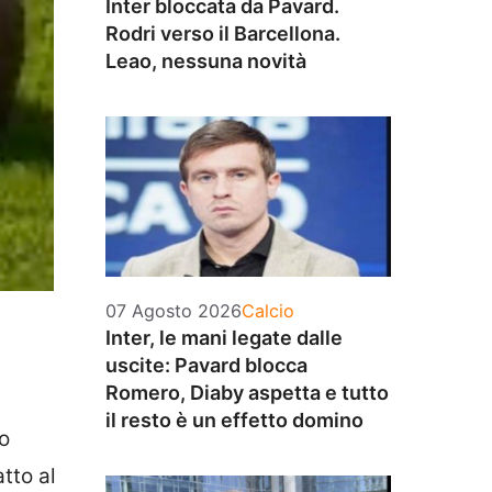
Inter bloccata da Pavard.
Rodri verso il Barcellona.
Leao, nessuna novità
Categorie
07 Agosto 2026
Calcio
Inter, le mani legate dalle
uscite: Pavard blocca
Romero, Diaby aspetta e tutto
il resto è un effetto domino
o
atto al