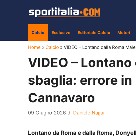
Vai
al
contenuto
Calcio
Esclusive
Editoriale Calcio
Motori
Home
»
Calcio
»
VIDEO – Lontano dalla Roma Malen
VIDEO – Lontano 
sbaglia: errore i
Cannavaro
09 Giugno 2026
di
Daniele Najjar
Lontano da Roma e dalla Roma, Donyell 