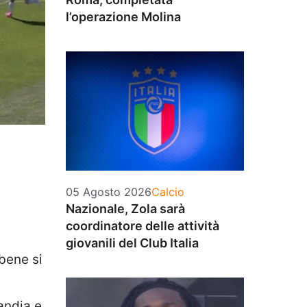
l’operazione Molina
Categorie
05 Agosto 2026
Calcio
Nazionale, Zola sarà
coordinatore delle attività
giovanili del Club Italia
bene si
andia e