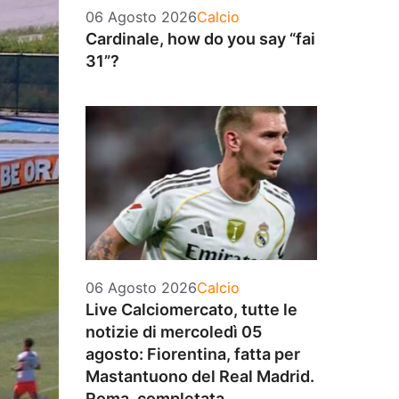
Categorie
06 Agosto 2026
Calcio
Cardinale, how do you say “fai
31”?
Categorie
06 Agosto 2026
Calcio
Live Calciomercato, tutte le
notizie di mercoledì 05
agosto: Fiorentina, fatta per
Mastantuono del Real Madrid.
Roma, completata