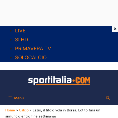
×
Vai
LIVE
al
SI HD
contenuto
PRIMAVERA TV
SOLOCALCIO
Menu
Home
»
Calcio
»
Lazio, il titolo vola in Borsa. Lotito farà un
annuncio entro fine settimana?