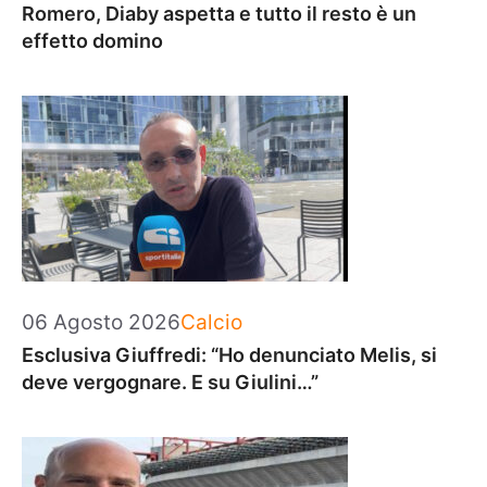
Romero, Diaby aspetta e tutto il resto è un
effetto domino
Categorie
06 Agosto 2026
Calcio
Esclusiva Giuffredi: “Ho denunciato Melis, si
deve vergognare. E su Giulini…”