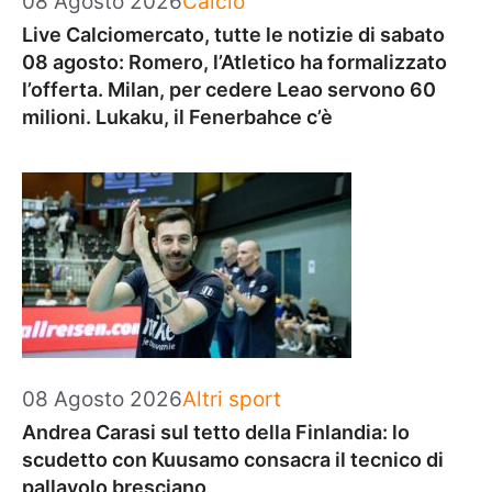
08 Agosto 2026
Calcio
Live Calciomercato, tutte le notizie di sabato
08 agosto: Romero, l’Atletico ha formalizzato
l’offerta. Milan, per cedere Leao servono 60
milioni. Lukaku, il Fenerbahce c’è
Categorie
08 Agosto 2026
Altri sport
Andrea Carasi sul tetto della Finlandia: lo
scudetto con Kuusamo consacra il tecnico di
pallavolo bresciano