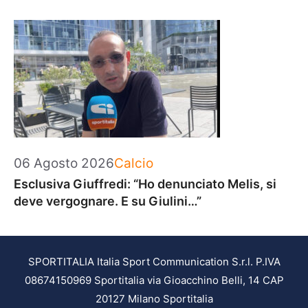
Categorie
06 Agosto 2026
Calcio
Esclusiva Giuffredi: “Ho denunciato Melis, si
deve vergognare. E su Giulini…”
SPORTITALIA Italia Sport Communication S.r.l. P.IVA
08674150969 Sportitalia via Gioacchino Belli, 14 CAP
20127 Milano Sportitalia