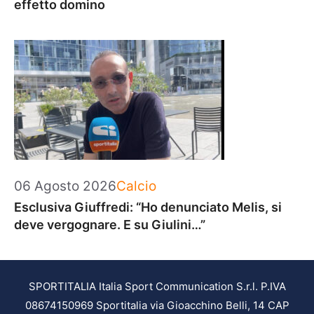
effetto domino
Categorie
06 Agosto 2026
Calcio
Esclusiva Giuffredi: “Ho denunciato Melis, si
deve vergognare. E su Giulini…”
SPORTITALIA Italia Sport Communication S.r.l. P.IVA
08674150969 Sportitalia via Gioacchino Belli, 14 CAP