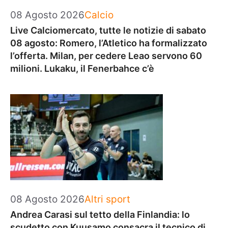
Categorie
08 Agosto 2026
Calcio
Live Calciomercato, tutte le notizie di sabato
08 agosto: Romero, l’Atletico ha formalizzato
l’offerta. Milan, per cedere Leao servono 60
milioni. Lukaku, il Fenerbahce c’è
Categorie
08 Agosto 2026
Altri sport
Andrea Carasi sul tetto della Finlandia: lo
scudetto con Kuusamo consacra il tecnico di