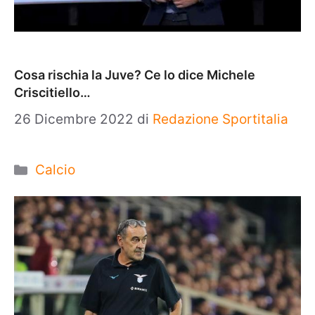
Cosa rischia la Juve? Ce lo dice Michele
Criscitiello…
26 Dicembre 2022
di
Redazione Sportitalia
Categorie
Calcio