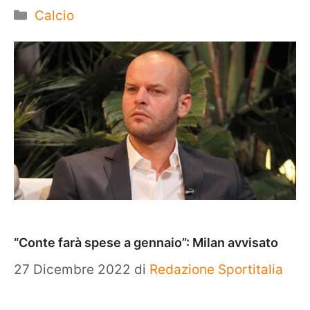
Categorie
Calcio
“Conte farà spese a gennaio”: Milan avvisato
27 Dicembre 2022
di
Redazione Sportitalia