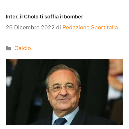
Inter, il Cholo ti soffia il bomber
26 Dicembre 2022
di
Redazione Sportitalia
Categorie
Calcio