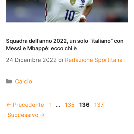
Squadra dell’anno 2022, un solo “italiano” con
Messi e Mbappé: ecco chi è
24 Dicembre 2022
di
Redazione Sportitalia
Categorie
Calcio
Pagina
Pagina
Pagina
Pagina
←
Precedente
1
…
135
136
137
Successivo
→