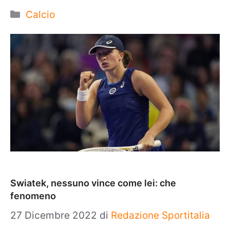
Categorie
Calcio
Swiatek, nessuno vince come lei: che
fenomeno
27 Dicembre 2022
di
Redazione Sportitalia