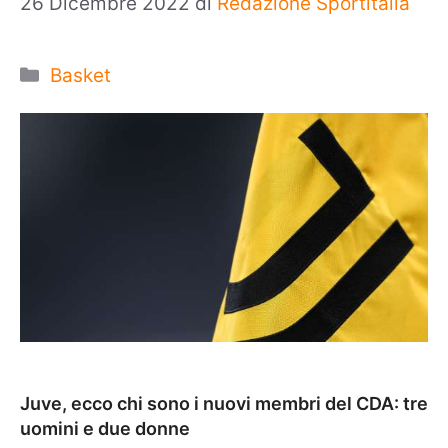
26 Dicembre 2022
di
Redazione Sportitalia
Categorie
Basket
Juve, ecco chi sono i nuovi membri del CDA: tre
uomini e due donne