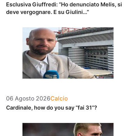
Esclusiva Giuffredi: “Ho denunciato Melis, si
deve vergognare. E su Giulini…”
Categorie
06 Agosto 2026
Calcio
Cardinale, how do you say “fai 31”?