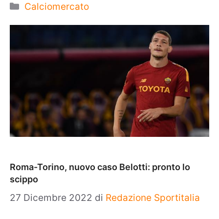
Categorie
Calciomercato
Roma-Torino, nuovo caso Belotti: pronto lo
scippo
27 Dicembre 2022
di
Redazione Sportitalia