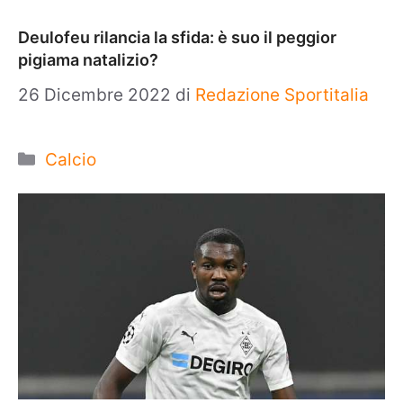
Deulofeu rilancia la sfida: è suo il peggior
pigiama natalizio?
26 Dicembre 2022
di
Redazione Sportitalia
Categorie
Calcio