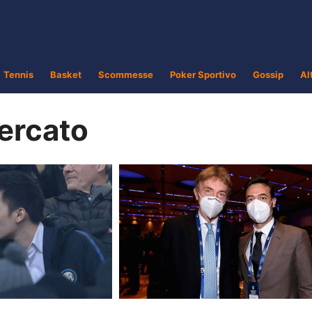
Tennis
Basket
Scommesse
Poker Sportivo
Gossip
Al
ercato