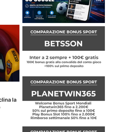
lina la
e