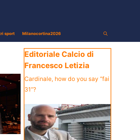
tri sport
Milanocortina2026
Editoriale Calcio di
Francesco Letizia
Cardinale, how do you say “fai
31”?