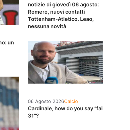
notizie di giovedì 06 agosto:
Romero, nuovi contatti
Tottenham-Atletico. Leao,
nessuna novità
no: un
Categorie
06 Agosto 2026
Calcio
Cardinale, how do you say “fai
31”?