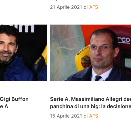
21 Aprile 2021
di
AFS
Gigi Buffon
Serie A, Massimiliano Allegri dec
ie A
panchina di una big: la decision
15 Aprile 2021
di
AFS