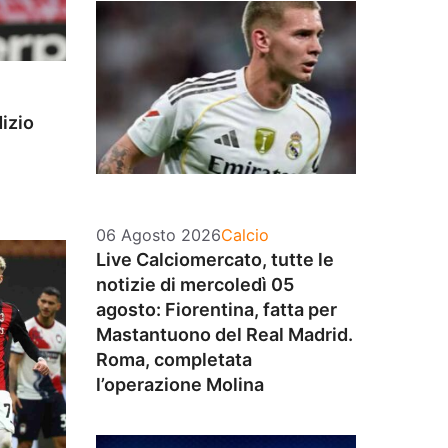
izio
Categorie
06 Agosto 2026
Calcio
Live Calciomercato, tutte le
notizie di mercoledì 05
agosto: Fiorentina, fatta per
Mastantuono del Real Madrid.
Roma, completata
l’operazione Molina