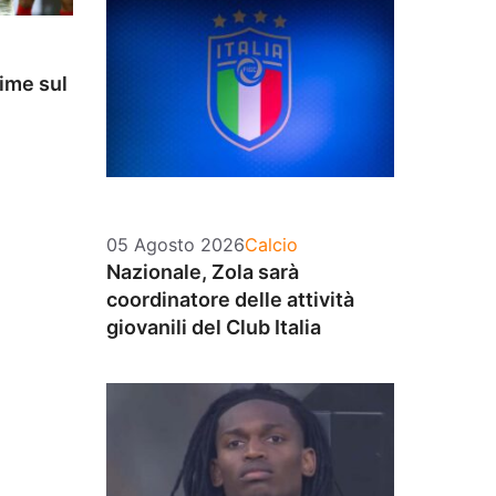
time sul
Categorie
05 Agosto 2026
Calcio
Nazionale, Zola sarà
coordinatore delle attività
giovanili del Club Italia