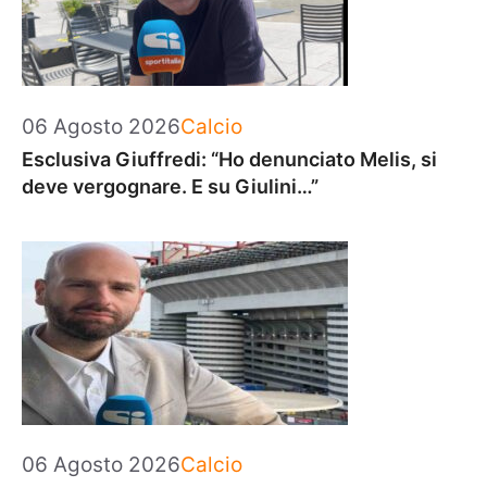
Categorie
06 Agosto 2026
Calcio
Esclusiva Giuffredi: “Ho denunciato Melis, si
deve vergognare. E su Giulini…”
Categorie
06 Agosto 2026
Calcio