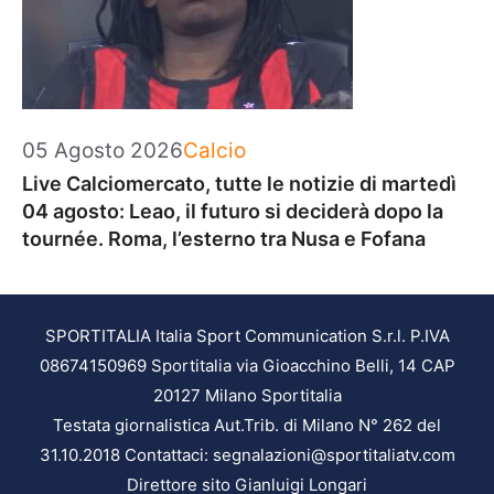
Categorie
05 Agosto 2026
Calcio
Live Calciomercato, tutte le notizie di martedì
04 agosto: Leao, il futuro si deciderà dopo la
tournée. Roma, l’esterno tra Nusa e Fofana
SPORTITALIA Italia Sport Communication S.r.l. P.IVA
08674150969 Sportitalia via Gioacchino Belli, 14 CAP
20127 Milano Sportitalia
Testata giornalistica Aut.Trib. di Milano N° 262 del
31.10.2018 Contattaci: segnalazioni@sportitaliatv.com
Direttore sito Gianluigi Longari