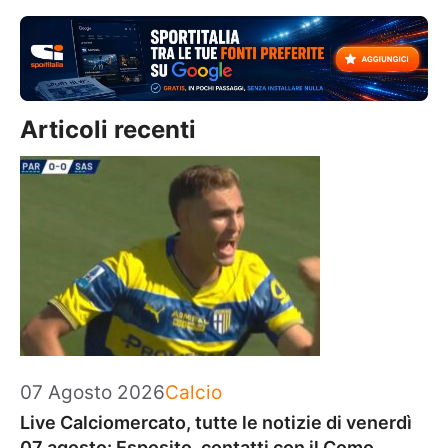
Articoli recenti
Categorie
07 Agosto 2026
Calcio
Live Calciomercato, tutte le notizie di venerdì
07 agosto: Esposito, contatti con il Como.