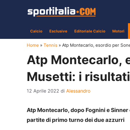
Vai
al
contenuto
Calcio
Esclusive
Editoriale Calcio
Motori
Home
»
Tennis
»
Atp Montecarlo, esordio per Soneg
Atp Montecarlo, 
Musetti: i risultat
12 Aprile 2022
di
Alessandro
Atp Montecarlo, dopo Fognini e Sinner d
partite di primo turno dei due azzurri