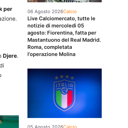
k per
Categorie
06 Agosto 2026
Calcio
Live Calciomercato, tutte le
azione.
notizie di mercoledì 05
agosto: Fiorentina, fatta per
Mastantuono del Real Madrid.
Roma, completata
l’operazione Molina
bo
Djere
.
di
o
Categorie
05 Agosto 2026
Calcio