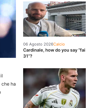
Categorie
06 Agosto 2026
Calcio
Cardinale, how do you say “fai
31”?
il
o che ha
e