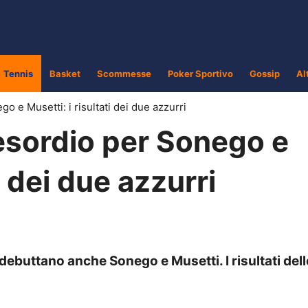
Tennis
Basket
Scommesse
Poker Sportivo
Gossip
Al
o e Musetti: i risultati dei due azzurri
esordio per Sonego e
i dei due azzurri
ebuttano anche Sonego e Musetti. I risultati dell