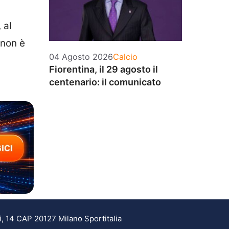
 al
 non è
Categorie
04 Agosto 2026
Calcio
Fiorentina, il 29 agosto il
centenario: il comunicato
i, 14 CAP 20127 Milano Sportitalia