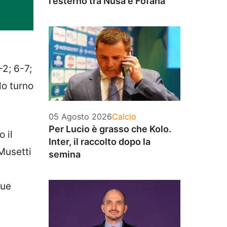
l’esterno tra Nusa e Fofana
-2; 6-7;
do turno
Categorie
05 Agosto 2026
Calcio
Per Lucio è grasso che Kolo.
 il
Inter, il raccolto dopo la
 Musetti
semina
due