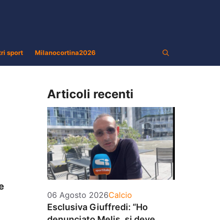
tri sport
Milanocortina2026
Articoli recenti
e
Categorie
06 Agosto 2026
Calcio
Esclusiva Giuffredi: “Ho
denunciato Melis, si deve