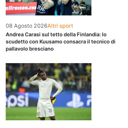
Categorie
08 Agosto 2026
Altri sport
Andrea Carasi sul tetto della Finlandia: lo
scudetto con Kuusamo consacra il tecnico di
pallavolo bresciano