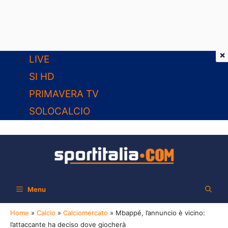
×
Vai
LIVE
al
SI HD
contenuto
PRIMAVERA TV
SOLOCALCIO
Menu
Home
»
Calcio
»
Calciomercato
»
Mbappé, l’annuncio è vicino:
l’attaccante ha deciso dove giocherà