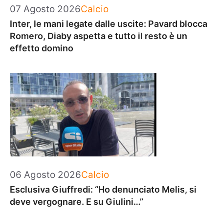
Categorie
07 Agosto 2026
Calcio
Inter, le mani legate dalle uscite: Pavard blocca
Romero, Diaby aspetta e tutto il resto è un
effetto domino
Categorie
06 Agosto 2026
Calcio
Esclusiva Giuffredi: “Ho denunciato Melis, si
deve vergognare. E su Giulini…”