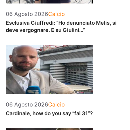
Categorie
06 Agosto 2026
Calcio
Esclusiva Giuffredi: “Ho denunciato Melis, si
deve vergognare. E su Giulini…”
Categorie
06 Agosto 2026
Calcio
Cardinale, how do you say “fai 31”?