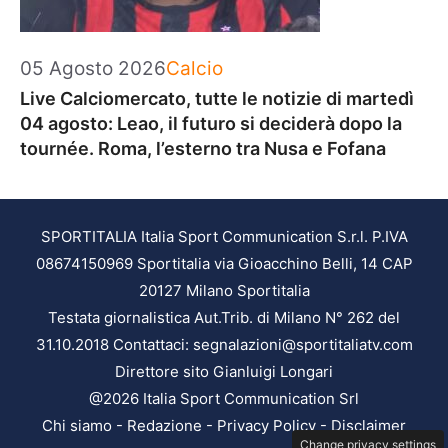
Categorie
05 Agosto 2026
Calcio
Live Calciomercato, tutte le notizie di martedì
04 agosto: Leao, il futuro si deciderà dopo la
tournée. Roma, l’esterno tra Nusa e Fofana
SPORTITALIA Italia Sport Communication S.r.l. P.IVA
08674150969 Sportitalia via Gioacchino Belli, 14 CAP
20127 Milano Sportitalia
Testata giornalistica Aut.Trib. di Milano N° 262 del
31.10.2018 Contattaci: segnalazioni@sportitaliatv.com
Direttore sito Gianluigi Longari
@2026 Italia Sport Communication Srl
Chi siamo
-
Redazione
-
Privacy Policy
-
Disclaimer
Change privacy settings