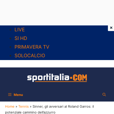
×
Vai
LIVE
al
SI HD
contenuto
PRIMAVERA TV
SOLOCALCIO
Menu
Home
»
Tennis
»
Sinner, gli avversari al Roland Garros: il
potenziale cammino dell’azzurro