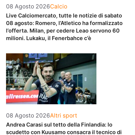
Categorie
08 Agosto 2026
Calcio
Live Calciomercato, tutte le notizie di sabato
08 agosto: Romero, l’Atletico ha formalizzato
l’offerta. Milan, per cedere Leao servono 60
milioni. Lukaku, il Fenerbahce c’è
Categorie
08 Agosto 2026
Altri sport
Andrea Carasi sul tetto della Finlandia: lo
scudetto con Kuusamo consacra il tecnico di