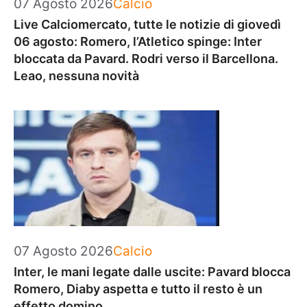
Categorie
07 Agosto 2026
Calcio
Live Calciomercato, tutte le notizie di giovedì
06 agosto: Romero, l’Atletico spinge: Inter
bloccata da Pavard. Rodri verso il Barcellona.
Leao, nessuna novità
Categorie
07 Agosto 2026
Calcio
Inter, le mani legate dalle uscite: Pavard blocca
Romero, Diaby aspetta e tutto il resto è un
effetto domino