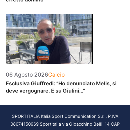
Categorie
06 Agosto 2026
Calcio
Esclusiva Giuffredi: “Ho denunciato Melis, si
deve vergognare. E su Giulini…”
SPORTITALIA Italia Sport Communication S.r.l. P.IVA
08674150969 Sportitalia via Gioacchino Belli, 14 CAP