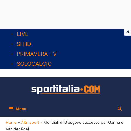
×
Vai
LIVE
al
SI HD
contenuto
PRIMAVERA TV
SOLOCALCIO
Menu
Home
»
Altri sport
»
Mondiali di Glasgow: successo per Ganna e
Van der Poel