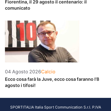
Fiorentina, il 29 agosto il centenario: il
comunicato
Categorie
04 Agosto 2026
Calcio
Ecco cosa farà la Juve, ecco cosa faranno l’8
agosto i tifosi!
SPORTITALIA Italia Sport Communication S.r.l. P.IVA