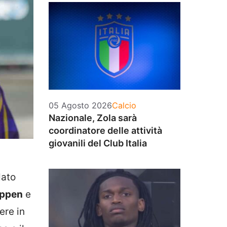
Categorie
05 Agosto 2026
Calcio
Nazionale, Zola sarà
coordinatore delle attività
giovanili del Club Italia
dato
appen
e
ere in