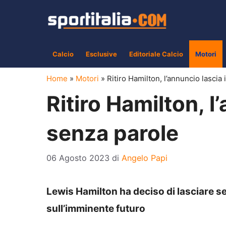
Vai
al
contenuto
Calcio
Esclusive
Editoriale Calcio
Motori
Home
»
Motori
»
Ritiro Hamilton, l’annuncio lascia 
Ritiro Hamilton, l’
senza parole
06 Agosto 2023
di
Angelo Papi
Lewis Hamilton ha deciso di lasciare s
sull’imminente futuro