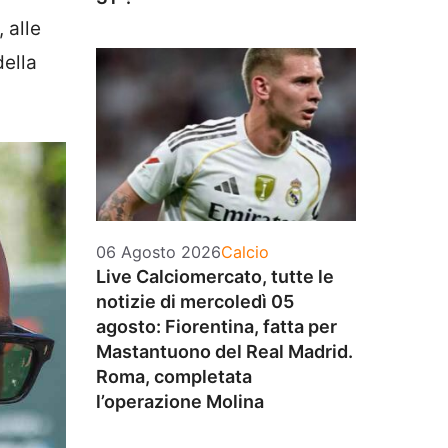
 alle
della
Categorie
06 Agosto 2026
Calcio
Live Calciomercato, tutte le
notizie di mercoledì 05
agosto: Fiorentina, fatta per
Mastantuono del Real Madrid.
Roma, completata
l’operazione Molina