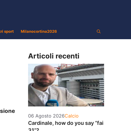
tri sport
Milanocortina2026
Articoli recenti
isione
Categorie
06 Agosto 2026
Calcio
Cardinale, how do you say “fai
31”?