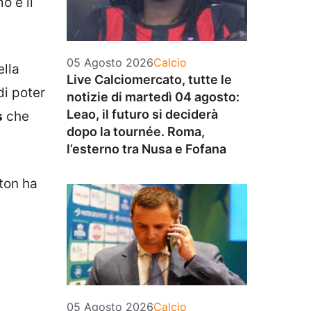
o e il
Categorie
05 Agosto 2026
Calcio
ella
Live Calciomercato, tutte le
i poter
notizie di martedì 04 agosto:
Leao, il futuro si deciderà
s
che
dopo la tournée. Roma,
l’esterno tra Nusa e Fofana
ton ha
Categorie
05 Agosto 2026
Calcio