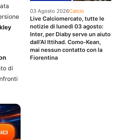
tata
Categorie
03 Agosto 2026
Calcio
ersione
Live Calciomercato, tutte le
notizie di lunedì 03 agosto:
kley
Inter, per Diaby serve un aiuto
dall’Al Ittihad. Como-Kean,
mai nessun contatto con la
on
Fiorentina
nto di
nfronti