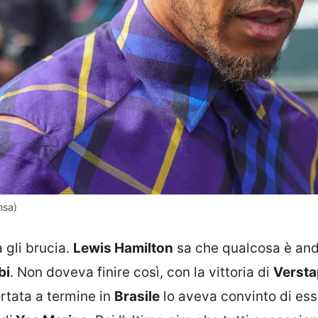
nsa)
 gli brucia.
Lewis Hamilton
sa che qualcosa è an
bi
. Non doveva finire così, con la vittoria di
Verst
rtata a termine in
Brasile
lo aveva convinto di ess