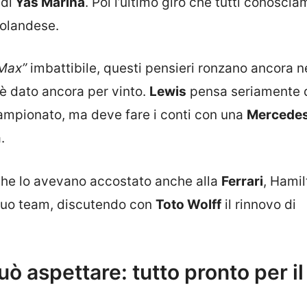
 di
Yas Marina
. Poi l’ultimo giro che tutti conosciam
 olandese.
Max”
imbattibile, questi pensieri ronzano ancora n
è dato ancora per vinto.
Lewis
pensa seriamente d
 campionato, ma deve fare i conti con una
Mercede
.
 che lo avevano accostato anche alla
Ferrari
, Hamil
 suo team, discutendo con
Toto Wolff
il rinnovo di
può aspettare: tutto pronto per il