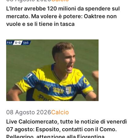
L’Inter avrebbe 120 milioni da spendere sul
mercato. Ma volere è potere: Oaktree non
vuole e se li tiene in tasca
Categorie
08 Agosto 2026
Calcio
Live Calciomercato, tutte le notizie di venerdì
07 agosto: Esposito, contatti con il Como.
Pellegrino, attenzione alla Fiorentina