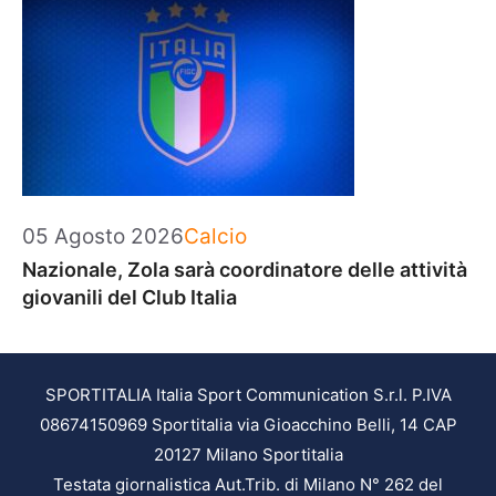
Categorie
05 Agosto 2026
Calcio
Nazionale, Zola sarà coordinatore delle attività
giovanili del Club Italia
SPORTITALIA Italia Sport Communication S.r.l. P.IVA
08674150969 Sportitalia via Gioacchino Belli, 14 CAP
20127 Milano Sportitalia
Testata giornalistica Aut.Trib. di Milano N° 262 del