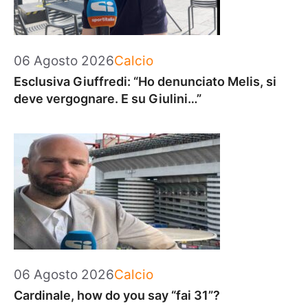
Categorie
06 Agosto 2026
Calcio
Esclusiva Giuffredi: “Ho denunciato Melis, si
deve vergognare. E su Giulini…”
Categorie
06 Agosto 2026
Calcio
Cardinale, how do you say “fai 31”?