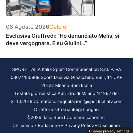
Categorie
06 Agosto 2026
Calcio
Esclusiva Giuffredi: “Ho denunciato Melis, si
deve vergognare. E su Giulini…”
SPORTITALIA Italia Sport Communication S.r.l. P.IVA
08674150969 Sportitalia via Gioacchino Belli, 14 CAP
20127 Milano Sportitalia
Testata giornalistica Aut.Trib. di Milano N° 262 del
31.10.2018 Contattaci: segnalazioni@sportitaliatv.com
Direttore sito Gianluigi Longari
@2026 Italia Sport Communication Srl
Chi siamo
-
Redazione
-
Privacy Policy
-
Disclaimer
Change privacy settings