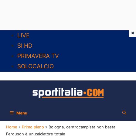
×
Vai
LIVE
al
SI HD
contenuto
PRIMAVERA TV
SOLOCALCIO
Menu
Home
»
Primo piano
»
Bologna, centrocampista non basta:
Ferguson è un calciatore totale