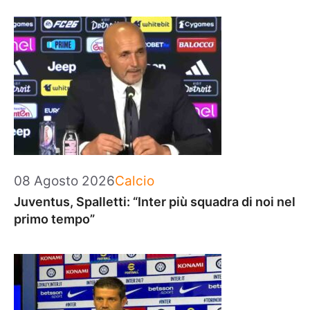
Categorie
08 Agosto 2026
Calcio
Juventus, Spalletti: “Inter più squadra di noi nel
primo tempo”