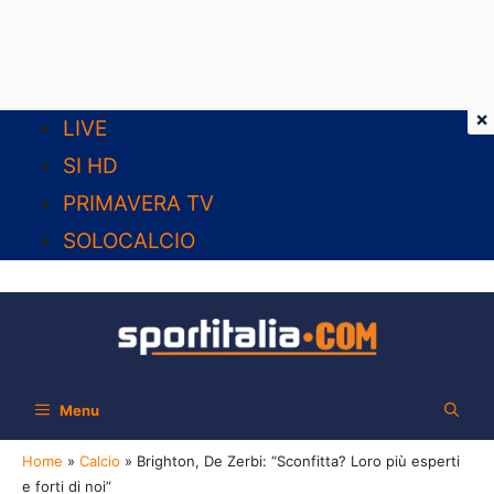
×
Vai
LIVE
al
SI HD
contenuto
PRIMAVERA TV
SOLOCALCIO
Menu
Home
»
Calcio
»
Brighton, De Zerbi: “Sconfitta? Loro più esperti
e forti di noi”