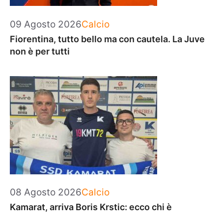
Categorie
09 Agosto 2026
Calcio
Fiorentina, tutto bello ma con cautela. La Juve
non è per tutti
Categorie
08 Agosto 2026
Calcio
Kamarat, arriva Boris Krstic: ecco chi è