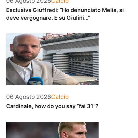
06 Agosto 2026
Calcio
Esclusiva Giuffredi: “Ho denunciato Melis, si
deve vergognare. E su Giulini…”
Categorie
06 Agosto 2026
Calcio
Cardinale, how do you say “fai 31”?