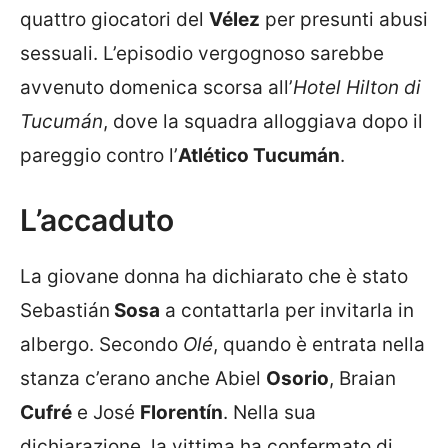
quattro giocatori del
Vélez
per presunti abusi
sessuali. L’episodio vergognoso sarebbe
avvenuto domenica scorsa all’
Hotel Hilton di
Tucumán
, dove la squadra alloggiava dopo il
pareggio contro l’
Atlético Tucumán
.
L’accaduto
La giovane donna ha dichiarato che è stato
Sebastián
Sosa
a contattarla per invitarla in
albergo. Secondo
Olé
, quando è entrata nella
stanza c’erano anche Abiel
Osorio
, Braian
Cufré
e José
Florentín
. Nella sua
dichiarazione, la vittima ha confermato di