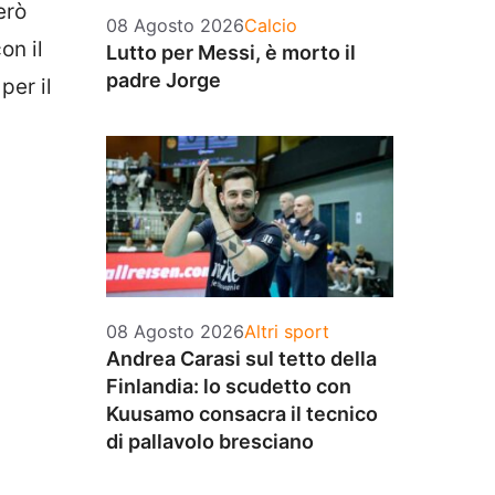
erò
Categorie
08 Agosto 2026
Calcio
on il
Lutto per Messi, è morto il
padre Jorge
per il
Categorie
08 Agosto 2026
Altri sport
Andrea Carasi sul tetto della
Finlandia: lo scudetto con
Kuusamo consacra il tecnico
di pallavolo bresciano