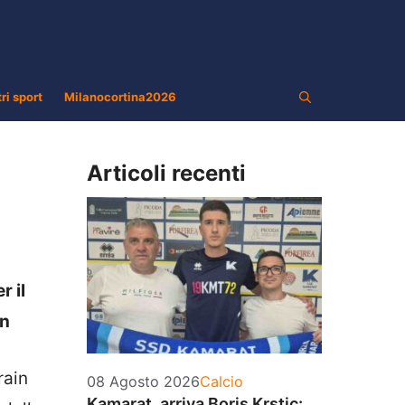
tri sport
Milanocortina2026
Articoli recenti
r il
on
rain
Categorie
08 Agosto 2026
Calcio
Kamarat, arriva Boris Krstic: