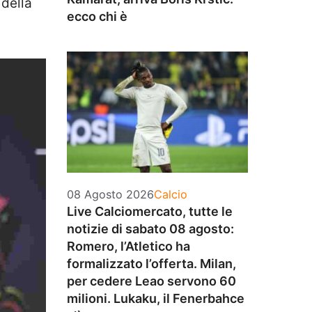
della
ecco chi è
Categorie
08 Agosto 2026
Calcio
Live Calciomercato, tutte le
notizie di sabato 08 agosto:
Romero, l’Atletico ha
formalizzato l’offerta. Milan,
per cedere Leao servono 60
milioni. Lukaku, il Fenerbahce