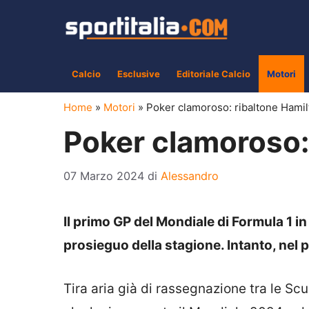
Vai
al
contenuto
Calcio
Esclusive
Editoriale Calcio
Motori
Home
»
Motori
»
Poker clamoroso: ribaltone Hamil
Poker clamoroso:
07 Marzo 2024
di
Alessandro
Il primo GP del Mondiale di Formula 1 i
prosieguo della stagione. Intanto, nel
Tira aria già di rassegnazione tra le Sc