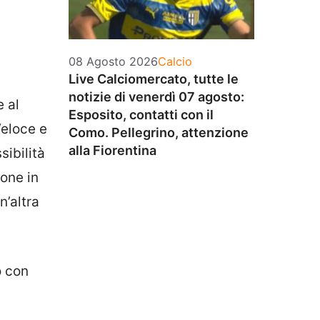
Categorie
08 Agosto 2026
Calcio
Live Calciomercato, tutte le
notizie di venerdì 07 agosto:
 al
Esposito, contatti con il
Veloce e
Como. Pellegrino, attenzione
alla Fiorentina
sibilità
ione in
n’altra
o con