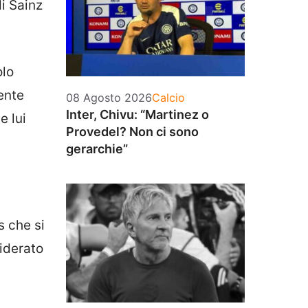
di Sainz
olo
dente
Categorie
08 Agosto 2026
Calcio
Inter, Chivu: “Martinez o
e lui
Provedel? Non ci sono
gerarchie”
s che si
siderato