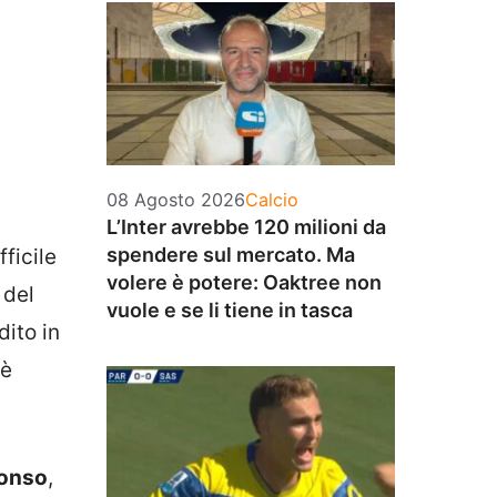
Categorie
08 Agosto 2026
Calcio
L’Inter avrebbe 120 milioni da
spendere sul mercato. Ma
ficile
volere è potere: Oaktree non
 del
vuole e se li tiene in tasca
dito in
 è
lonso
,