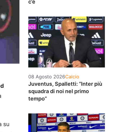
c’è
Categorie
08 Agosto 2026
Calcio
Juventus, Spalletti: “Inter più
nd
squadra di noi nel primo
a
tempo”
a su