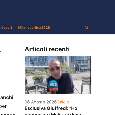
tri sport
Milanocortina2026
Articoli recenti
r
ranchi
Categorie
06 Agosto 2026
Calcio
per
Esclusiva Giuffredi: “Ho
League
.
denunciato Melis, si deve