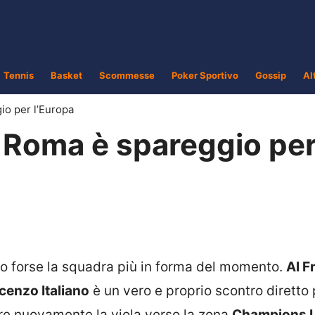
Tennis
Basket
Scommesse
Poker Sportivo
Gossip
Al
io per l’Europa
a Roma è spareggio pe
ntro forse la squadra più in forma del momento.
Al F
ncenzo Italiano
è un vero e proprio scontro diretto 
re nuovamente la viola verso la zona
Champions 