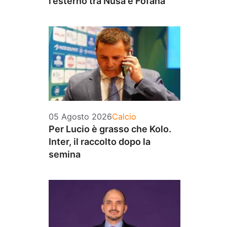
l’esterno tra Nusa e Fofana
Categorie
05 Agosto 2026
Calcio
Per Lucio è grasso che Kolo.
Inter, il raccolto dopo la
semina