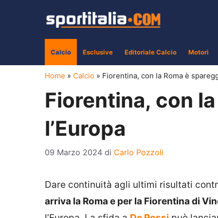
Vai
al
contenuto
Calcio
Esclusive
Editoriale Calcio
Motori
Home
»
Calcio
»
Fiorentina, con la Roma è sparegg
Fiorentina, con l
l’Europa
09 Marzo 2024
di
Carlo Pozzoli
Dare continuità agli ultimi risultati co
arriva la Roma e per la Fiorentina di Vi
l’Europa. La sfida a
De Rossi
può lancia