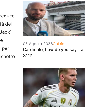
 reduce
tà del
“Jack”
re
Categorie
06 Agosto 2026
Calcio
i per
Cardinale, how do you say “fai
31”?
ispetto
.