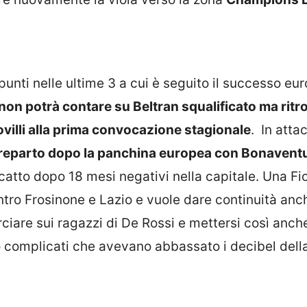
 punti nelle ultime 3 a cui è seguito il successo eu
non potrà contare su Beltran squalificato ma ritr
ovilli alla prima convocazione stagionale
. In atta
 il reparto dopo la panchina europea con Bonavent
riscatto dopo 18 mesi negativi nella capitale. Una Fi
ontro Frosinone e Lazio e vuole dare continuità anc
rciare sui ragazzi di De Rossi e mettersi così anche
o complicati che avevano abbassato i decibel dell