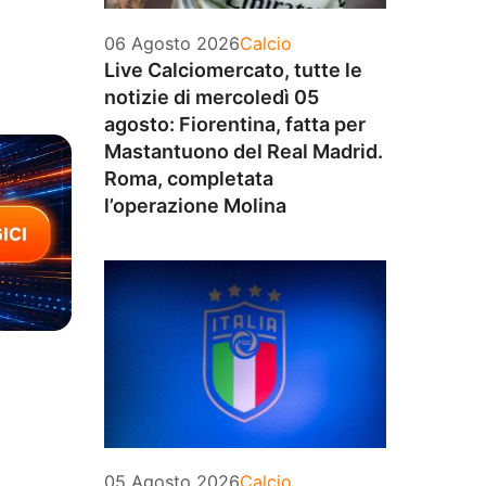
Categorie
06 Agosto 2026
Calcio
Live Calciomercato, tutte le
notizie di mercoledì 05
agosto: Fiorentina, fatta per
Mastantuono del Real Madrid.
Roma, completata
l’operazione Molina
Categorie
05 Agosto 2026
Calcio