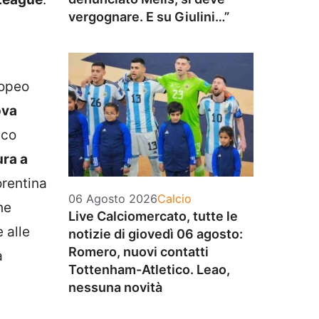
vergognare. E su Giulini…”
ropeo
ova
cco
ura a
orentina
Categorie
06 Agosto 2026
Calcio
he
Live Calciomercato, tutte le
 alle
notizie di giovedì 06 agosto:
Romero, nuovi contatti
a
Tottenham-Atletico. Leao,
nessuna novità