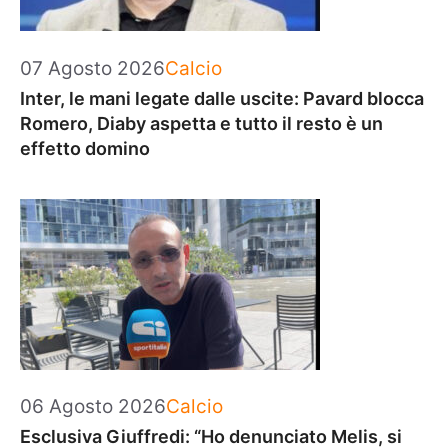
Categorie
07 Agosto 2026
Calcio
Inter, le mani legate dalle uscite: Pavard blocca
Romero, Diaby aspetta e tutto il resto è un
effetto domino
Categorie
06 Agosto 2026
Calcio
Esclusiva Giuffredi: “Ho denunciato Melis, si