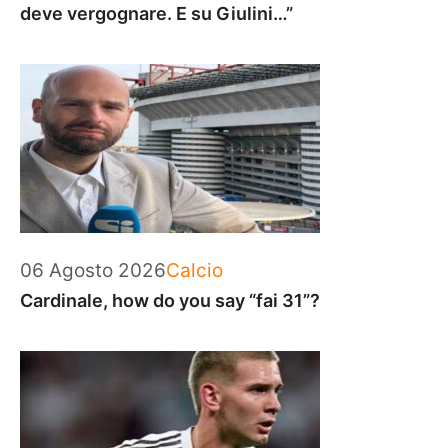
deve vergognare. E su Giulini…”
Categorie
06 Agosto 2026
Calcio
Cardinale, how do you say “fai 31”?