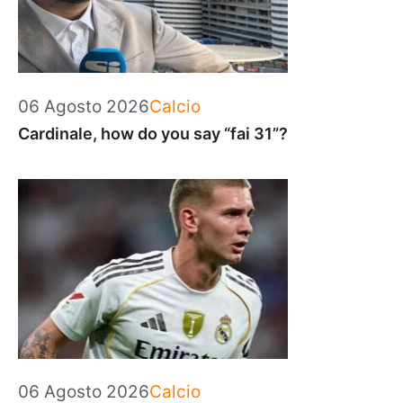
Categorie
06 Agosto 2026
Calcio
Cardinale, how do you say “fai 31”?
Categorie
06 Agosto 2026
Calcio