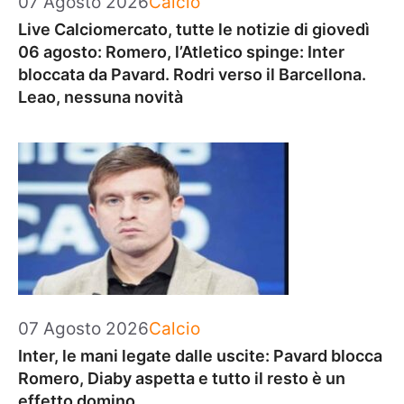
07 Agosto 2026
Calcio
Live Calciomercato, tutte le notizie di giovedì
06 agosto: Romero, l’Atletico spinge: Inter
bloccata da Pavard. Rodri verso il Barcellona.
Leao, nessuna novità
Categorie
07 Agosto 2026
Calcio
Inter, le mani legate dalle uscite: Pavard blocca
Romero, Diaby aspetta e tutto il resto è un
effetto domino