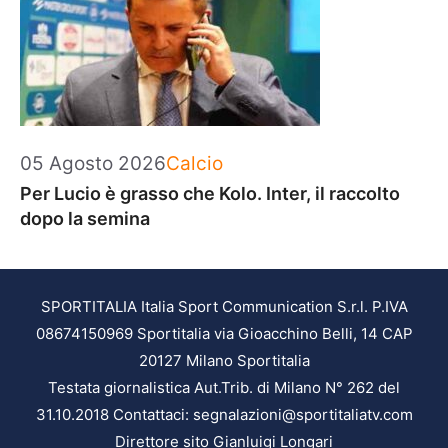
Categorie
05 Agosto 2026
Calcio
Per Lucio è grasso che Kolo. Inter, il raccolto
dopo la semina
SPORTITALIA Italia Sport Communication S.r.l. P.IVA
08674150969 Sportitalia via Gioacchino Belli, 14 CAP
20127 Milano Sportitalia
Testata giornalistica Aut.Trib. di Milano N° 262 del
31.10.2018 Contattaci: segnalazioni@sportitaliatv.com
Direttore sito Gianluigi Longari