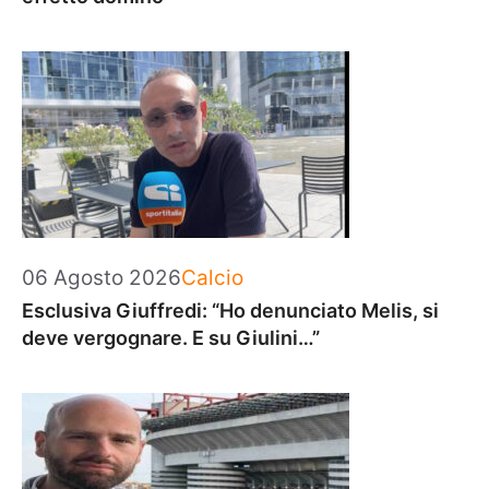
Categorie
06 Agosto 2026
Calcio
Esclusiva Giuffredi: “Ho denunciato Melis, si
deve vergognare. E su Giulini…”