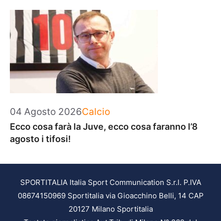
Categorie
04 Agosto 2026
Calcio
Ecco cosa farà la Juve, ecco cosa faranno l’8
agosto i tifosi!
SPORTITALIA Italia Sport Communication S.r.l. P.IVA
08674150969 Sportitalia via Gioacchino Belli, 14 CAP
20127 Milano Sportitalia