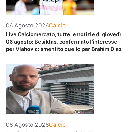
Categorie
06 Agosto 2026
Calcio
Live Calciomercato, tutte le notizie di giovedì
06 agosto: Besiktas, confermato l’interesse
per Vlahovic: smentito quello per Brahim Diaz
Categorie
06 Agosto 2026
Calcio