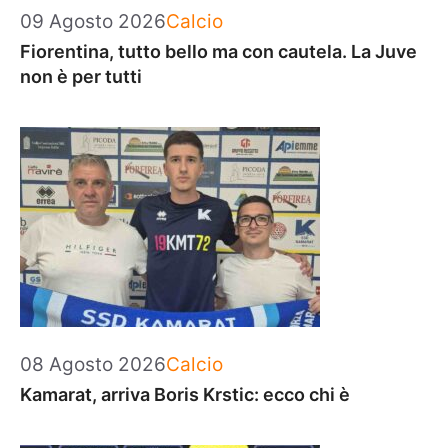
Categorie
09 Agosto 2026
Calcio
Fiorentina, tutto bello ma con cautela. La Juve
non è per tutti
Categorie
08 Agosto 2026
Calcio
Kamarat, arriva Boris Krstic: ecco chi è