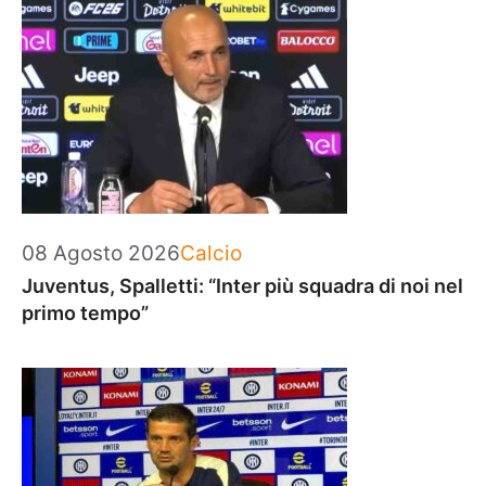
Categorie
08 Agosto 2026
Calcio
Juventus, Spalletti: “Inter più squadra di noi nel
primo tempo”