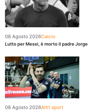
Categorie
08 Agosto 2026
Calcio
Lutto per Messi, è morto il padre Jorge
Categorie
08 Agosto 2026
Altri sport