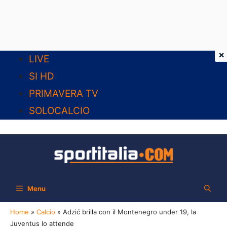
×
Vai
LIVE
al
SI HD
contenuto
PRIMAVERA TV
SOLOCALCIO
Menu
Home
»
Calcio
»
Adzić brilla con il Montenegro under 19, la
Juventus lo attende