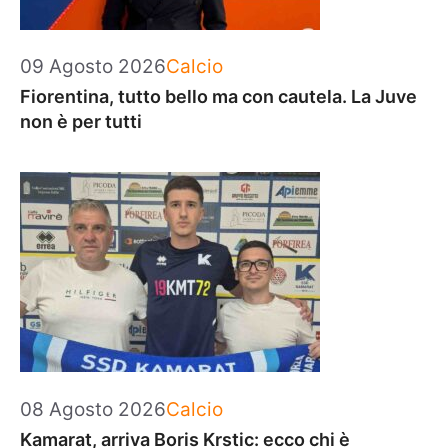
Categorie
09 Agosto 2026
Calcio
Fiorentina, tutto bello ma con cautela. La Juve
non è per tutti
Categorie
08 Agosto 2026
Calcio
Kamarat, arriva Boris Krstic: ecco chi è