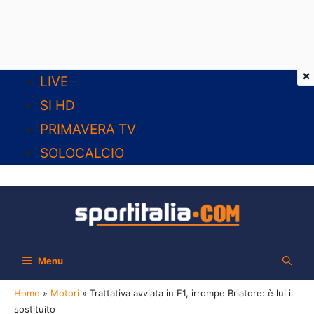
×
Vai
LIVE
al
SI HD
contenuto
PRIMAVERA TV
SOLOCALCIO
Menu
Home
»
Motori
»
Trattativa avviata in F1, irrompe Briatore: è lui il
sostituito