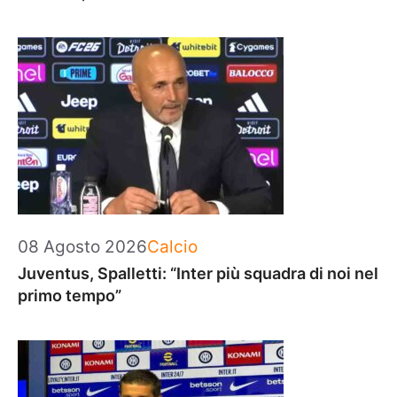
Categorie
08 Agosto 2026
Calcio
Juventus, Spalletti: “Inter più squadra di noi nel
primo tempo”