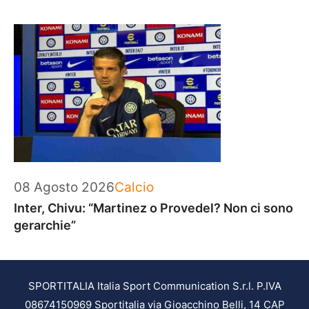
Categorie
08 Agosto 2026
Calcio
Inter, Chivu: “Martinez o Provedel? Non ci sono
gerarchie”
SPORTITALIA Italia Sport Communication S.r.l. P.IVA
08674150969 Sportitalia via Gioacchino Belli, 14 CAP