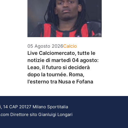
Categorie
05 Agosto 2026
Calcio
Live Calciomercato, tutte le
notizie di martedì 04 agosto:
Leao, il futuro si deciderà
dopo la tournée. Roma,
l’esterno tra Nusa e Fofana
i, 14 CAP 20127 Milano Sportitalia
.com Direttore sito Gianluigi Longari