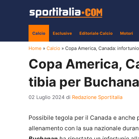
Vai
al
contenuto
Calcio
Esclusive
Editoriale Calcio
Motori
Home
»
Calcio
»
Copa America, Canada: infortunio 
Copa America, Can
tibia per Buchan
02 Luglio 2024
di
Redazione Sportitalia
Possibile tegola per il Canada e anche pe
allenamento con la sua nazionale dura
Buchanan
ha riportato un infortunio al