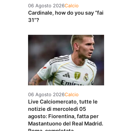
Categorie
06 Agosto 2026
Calcio
Cardinale, how do you say “fai
31”?
Categorie
06 Agosto 2026
Calcio
Live Calciomercato, tutte le
notizie di mercoledì 05
agosto: Fiorentina, fatta per
Mastantuono del Real Madrid.
Roma, completata