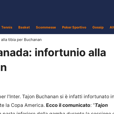
Tennis
Basket
Scommesse
Poker Sportivo
Gossip
Al
alla tibia per Buchanan
ada: infortunio alla
an
r l’Inter. Tajon Buchanan si è infatti infortunato i
nte la Copa America.
Ecco il comunicato
: “
Tajon
la parte inferiore della gamba durante la sessione 