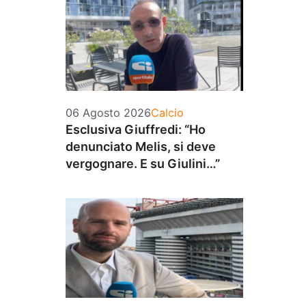
Categorie
06 Agosto 2026
Calcio
Esclusiva Giuffredi: “Ho
denunciato Melis, si deve
vergognare. E su Giulini…”