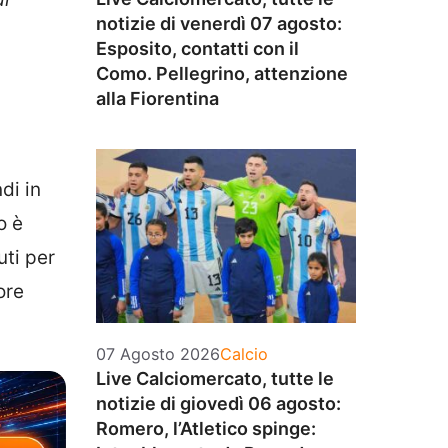
notizie di venerdì 07 agosto:
Esposito, contatti con il
Como. Pellegrino, attenzione
alla Fiorentina
di in
o è
ti per
ore
Categorie
07 Agosto 2026
Calcio
Live Calciomercato, tutte le
notizie di giovedì 06 agosto:
Romero, l’Atletico spinge: