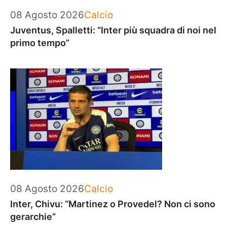
Categorie
08 Agosto 2026
Calcio
Juventus, Spalletti: “Inter più squadra di noi nel
primo tempo”
Categorie
08 Agosto 2026
Calcio
Inter, Chivu: “Martinez o Provedel? Non ci sono
gerarchie”