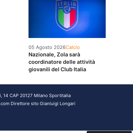
Categorie
05 Agosto 2026
Calcio
Nazionale, Zola sarà
coordinatore delle attività
giovanili del Club Italia
i, 14 CAP 20127 Milano Sportitalia
.com Direttore sito Gianluigi Longari