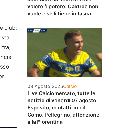
volere è potere: Oaktree non
vuole e se li tiene in tasca
e club:
esta
ifra,
ancia
esso
er
Categorie
08 Agosto 2026
Calcio
Live Calciomercato, tutte le
notizie di venerdì 07 agosto:
Esposito, contatti con il
Como. Pellegrino, attenzione
alla Fiorentina