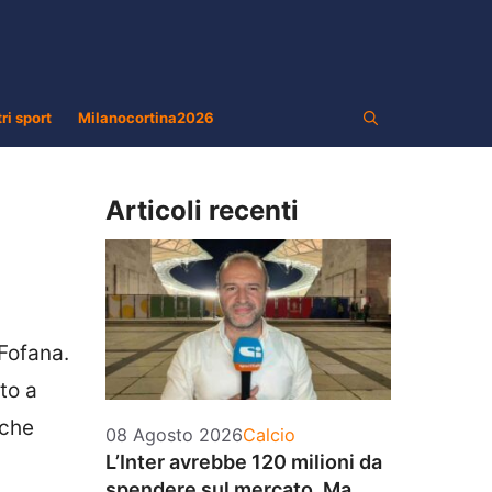
tri sport
Milanocortina2026
Articoli recenti
Fofana.
to a
 che
Categorie
08 Agosto 2026
Calcio
L’Inter avrebbe 120 milioni da
spendere sul mercato. Ma