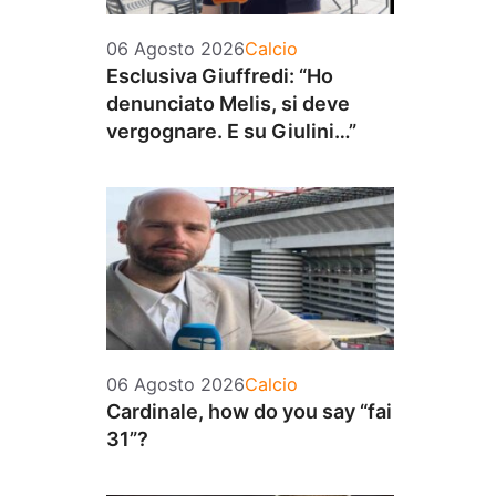
Categorie
06 Agosto 2026
Calcio
Esclusiva Giuffredi: “Ho
denunciato Melis, si deve
vergognare. E su Giulini…”
Categorie
06 Agosto 2026
Calcio
Cardinale, how do you say “fai
31”?