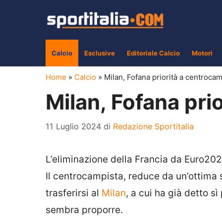
Vai
al
contenuto
Calcio
Esclusive
Editoriale Calcio
Motori
Home
»
Calcio
»
Milan, Fofana priorità a centroca
Milan, Fofana pri
11 Luglio 2024
di
Redazione Sportitalia
L’eliminazione della Francia da Euro202
Il centrocampista, reduce da un’ottima s
trasferirsi al
Milan
, a cui ha già detto s
sembra proporre.