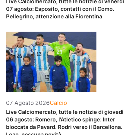
Live Calciomercato, tutte le notizie di venerdì
07 agosto: Esposito, contatti con il Como.
Pellegrino, attenzione alla Fiorentina
Categorie
07 Agosto 2026
Calcio
Live Calciomercato, tutte le notizie di giovedì
06 agosto: Romero, l’Atletico spinge: Inter
bloccata da Pavard. Rodri verso il Barcellona.
Leao, nessuna novità