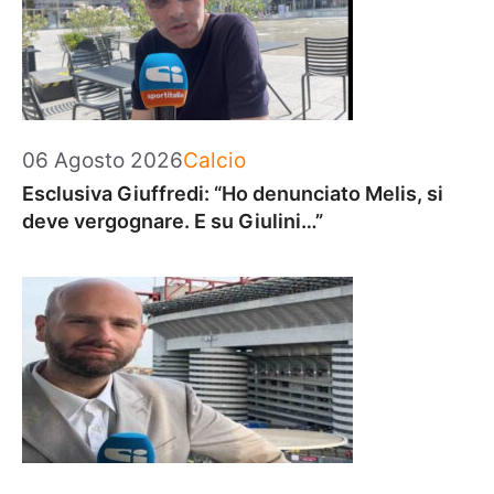
Categorie
06 Agosto 2026
Calcio
Esclusiva Giuffredi: “Ho denunciato Melis, si
deve vergognare. E su Giulini…”