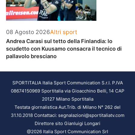
Categorie
08 Agosto 2026
Altri sport
Andrea Carasi sul tetto della Finlandia: lo
scudetto con Kuusamo consacra il tecnico di
pallavolo bresciano
SPORTITALIA Italia Sport Communication S.r.l. P.IVA
08674150969 Sportitalia via Gioacchino Belli, 14 CAP
20127 Milano Sportitalia
Testata giornalistica Aut.Trib. di Milano N° 262 del
31.10.2018 Contattaci: segnalazioni@sportitaliatv.com
Direttore sito Gianluigi Longari
@2026 Italia Sport Communication Srl