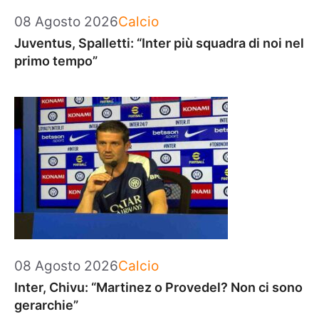
Categorie
08 Agosto 2026
Calcio
Juventus, Spalletti: “Inter più squadra di noi nel
primo tempo”
Categorie
08 Agosto 2026
Calcio
Inter, Chivu: “Martinez o Provedel? Non ci sono
gerarchie”