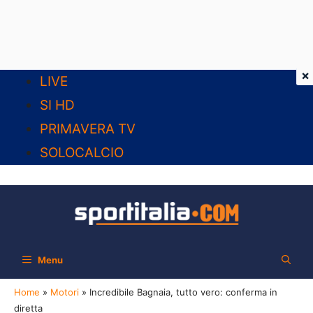
×
Vai
LIVE
al
SI HD
contenuto
PRIMAVERA TV
SOLOCALCIO
Menu
Home
»
Motori
»
Incredibile Bagnaia, tutto vero: conferma in
diretta