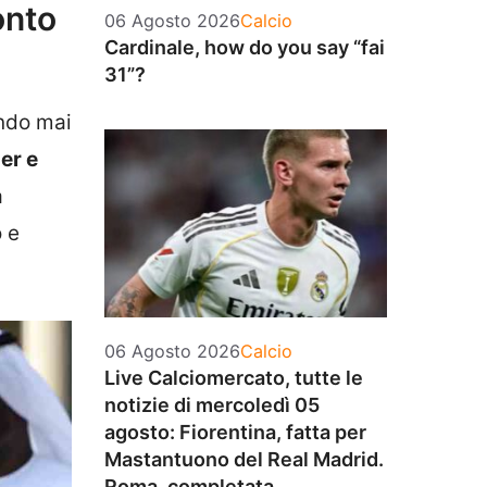
onto
Categorie
06 Agosto 2026
Calcio
Cardinale, how do you say “fai
31”?
endo mai
er e
a
o e
Categorie
06 Agosto 2026
Calcio
Live Calciomercato, tutte le
notizie di mercoledì 05
agosto: Fiorentina, fatta per
Mastantuono del Real Madrid.
Roma, completata