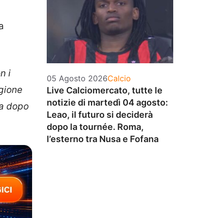
a
n i
Categorie
05 Agosto 2026
Calcio
agione
Live Calciomercato, tutte le
notizie di martedì 04 agosto:
va dopo
Leao, il futuro si deciderà
dopo la tournée. Roma,
l’esterno tra Nusa e Fofana