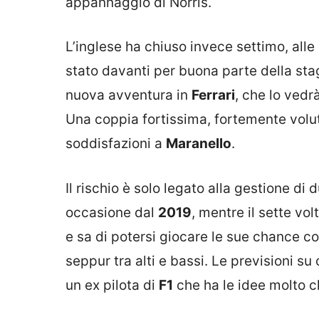
appannaggio di Norris.
L’inglese ha chiuso invece settimo, al
stato davanti per buona parte della sta
nuova avventura in
Ferrari
, che lo vedr
Una coppia fortissima, fortemente volu
soddisfazioni a
Maranello
.
Il rischio è solo legato alla gestione d
occasione dal
2019
, mentre il sette vo
e sa di potersi giocare le sue chance 
seppur tra alti e bassi. Le previsioni s
un ex pilota di
F1
che ha le idee molto c