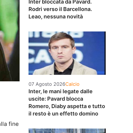
Inter bloccata da Pavard.
Rodri verso il Barcellona.
Leao, nessuna novità
Categorie
07 Agosto 2026
Calcio
Inter, le mani legate dalle
uscite: Pavard blocca
s
Romero, Diaby aspetta e tutto
il resto è un effetto domino
lla fine