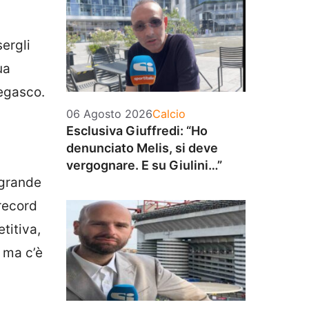
ergli
ua
negasco.
Categorie
06 Agosto 2026
Calcio
Esclusiva Giuffredi: “Ho
denunciato Melis, si deve
vergognare. E su Giulini…”
 grande
 record
titiva,
, ma c’è