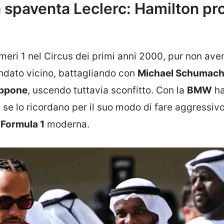
 spaventa Leclerc: Hamilton pr
meri 1 nel Circus dei primi anni 2000, pur non av
ndato vicino, battagliando con
Michael Schumach
appone
, uscendo tuttavia sconfitto. Con la
BMW
h
si se lo ricordano per il suo modo di fare aggressiv
a
Formula 1
moderna.