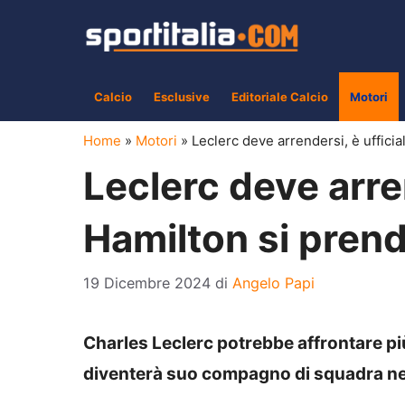
Vai
al
contenuto
Calcio
Esclusive
Editoriale Calcio
Motori
Home
»
Motori
»
Leclerc deve arrendersi, è ufficia
Leclerc deve arren
Hamilton si prend
19 Dicembre 2024
di
Angelo Papi
Charles Leclerc potrebbe affrontare più
diventerà suo compagno di squadra n