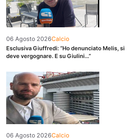
Categorie
06 Agosto 2026
Calcio
Esclusiva Giuffredi: “Ho denunciato Melis, si
deve vergognare. E su Giulini…”
Categorie
06 Agosto 2026
Calcio