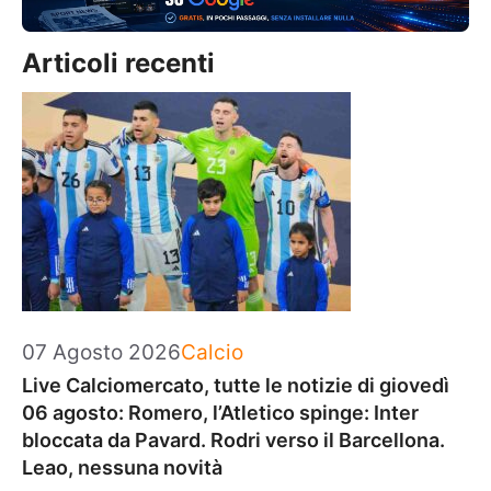
Articoli recenti
Categorie
07 Agosto 2026
Calcio
Live Calciomercato, tutte le notizie di giovedì
06 agosto: Romero, l’Atletico spinge: Inter
bloccata da Pavard. Rodri verso il Barcellona.
Leao, nessuna novità