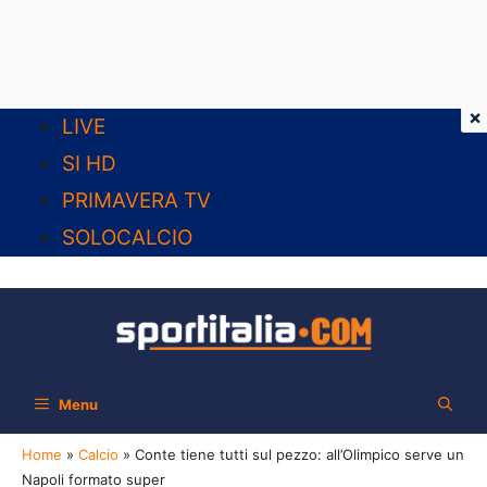
×
Vai
LIVE
al
SI HD
contenuto
PRIMAVERA TV
SOLOCALCIO
Menu
Home
»
Calcio
»
Conte tiene tutti sul pezzo: all’Olimpico serve un
Napoli formato super