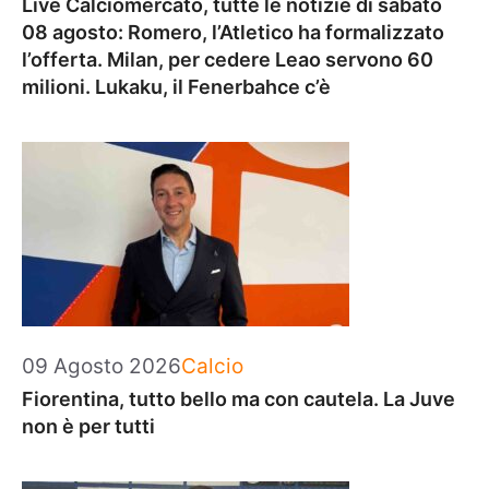
Live Calciomercato, tutte le notizie di sabato
08 agosto: Romero, l’Atletico ha formalizzato
l’offerta. Milan, per cedere Leao servono 60
milioni. Lukaku, il Fenerbahce c’è
Categorie
09 Agosto 2026
Calcio
Fiorentina, tutto bello ma con cautela. La Juve
non è per tutti