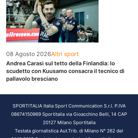
Categorie
08 Agosto 2026
Altri sport
Andrea Carasi sul tetto della Finlandia: lo
scudetto con Kuusamo consacra il tecnico di
pallavolo bresciano
SPORTITALIA Italia Sport Communication S.r.l. P.IVA
08674150969 Sportitalia via Gioacchino Belli, 14 CAP
20127 Milano Sportitalia
Testata giornalistica Aut.Trib. di Milano N° 262 del