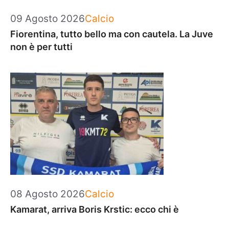
Categorie
09 Agosto 2026
Calcio
Fiorentina, tutto bello ma con cautela. La Juve
non è per tutti
Categorie
08 Agosto 2026
Calcio
Kamarat, arriva Boris Krstic: ecco chi è