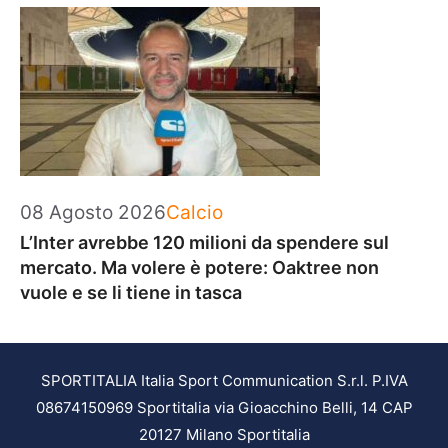
Categorie
08 Agosto 2026
Calcio
L’Inter avrebbe 120 milioni da spendere sul
mercato. Ma volere è potere: Oaktree non
vuole e se li tiene in tasca
SPORTITALIA Italia Sport Communication S.r.l. P.IVA
08674150969 Sportitalia via Gioacchino Belli, 14 CAP
20127 Milano Sportitalia