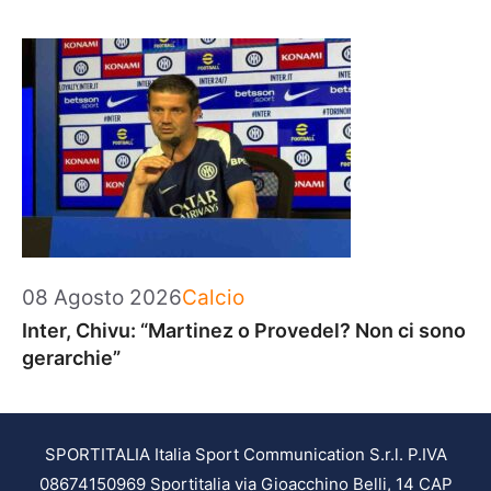
Categorie
08 Agosto 2026
Calcio
Inter, Chivu: “Martinez o Provedel? Non ci sono
gerarchie”
SPORTITALIA Italia Sport Communication S.r.l. P.IVA
08674150969 Sportitalia via Gioacchino Belli, 14 CAP